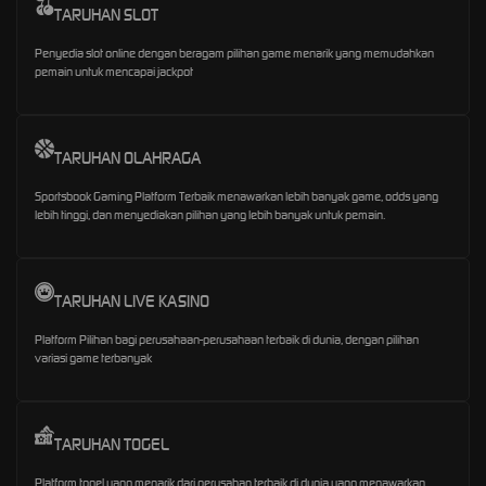
TARUHAN SLOT
Penyedia slot online dengan beragam pilihan game menarik yang memudahkan
pemain untuk mencapai jackpot
TARUHAN OLAHRAGA
Sportsbook Gaming Platform Terbaik menawarkan lebih banyak game, odds yang
lebih tinggi, dan menyediakan pilihan yang lebih banyak untuk pemain.
TARUHAN LIVE KASINO
Platform Pilihan bagi perusahaan-perusahaan terbaik di dunia, dengan pilihan
variasi game terbanyak
TARUHAN TOGEL
Platform togel yang menarik dari perusahan terbaik di dunia yang menawarkan