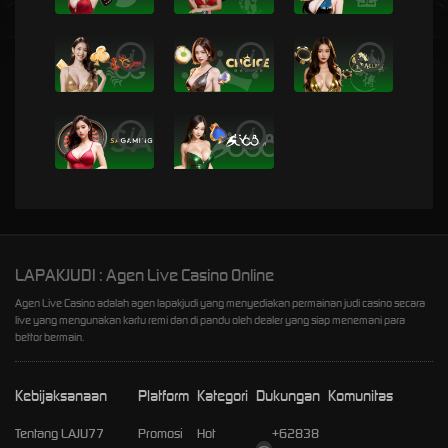
i
i
i
i
i
LAPAKJUDI : Agen Live Casino Online
Agen Live Casino adalah agen lapakjudi yang menyediakan permainan judi casino secara
live yang mengunakan kartu remi dan di pandu oleh dealer yang siap menemani para
bettor bermain.
Kebijaksanaan
Platform
Kategori
Dukungan
Komunitas
Tentang LAJU77
Promosi
Hot
+62838