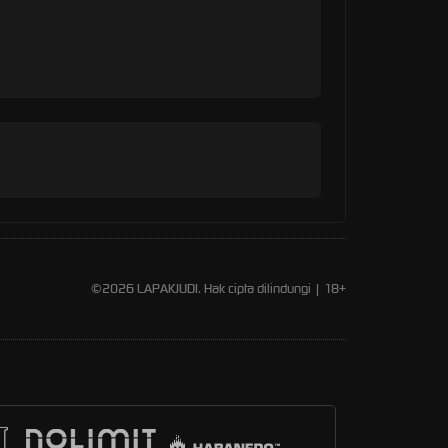
©2026 LAPAKJUDI. Hak cipta dilindungi | 18+