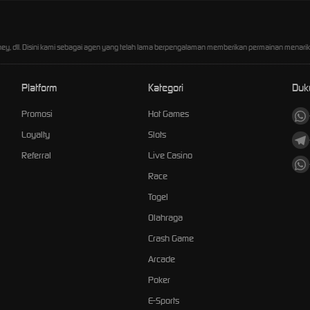
dney, dll. Disini kami sebagai agen yang telah lama berpengalaman memberikan permainan menarik
Platform
Kategori
Duk
Promosi
Hot Games
Loyalty
Slots
Referral
Live Casino
Race
Togel
Olahraga
Crash Game
Arcade
Poker
E-Sports