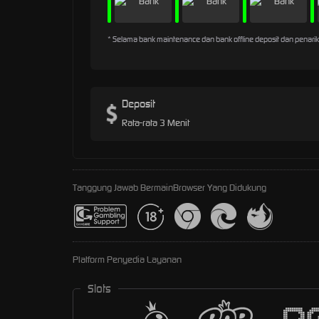
* Selama bank maintenance dan bank offline deposit dan penarik
Deposit
Rata-rata 3 Menit
Tanggung Jawab Bermain
Browser Yang Didukung
Platform Penyedia Layanan
Slots