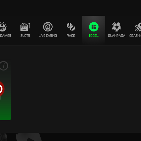
 GAMES
SLOTS
LIVE CASINO
RACE
TOGEL
OLAHRAGA
CRASH
i