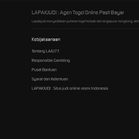
LAPAKJUDI : Agen Togel Online Pasti Bayar
Lapakjudi menyediakan putaran togel terbaik dari singapura, hongkong, si
Kebijaksanaan
Tentang LAJU77
Responsible Gambling
Pusat Bantuan
Syarat dan Ketentuan
LAPAKJUDI : Situs judi online resmi Indonesia