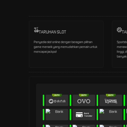
TARUHAN SLOT
TA
Penyedia slot online dengan beragam pilihan
Sportsb
game menarik yang memudahkan pemain untuk
menawar
mencapai jackpot
tinggi,
banyak 