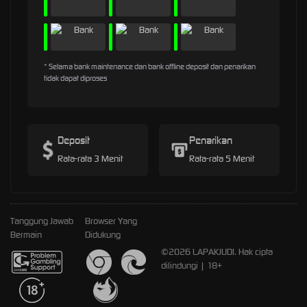
* Selama bank maintenance dan bank offline deposit dan penarikan
tidak dapat diproses
Deposit
Penarikan
Rata-rata 3 Menit
Rata-rata 5 Menit
Tanggung Jawab
Browser Yang
Bermain
Didukung
©2026 LAPAKJUDI. Hak cipta
dilindungi | 18+