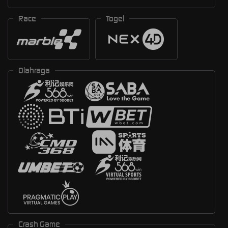
Race
Togel
Olahraga
Crash Game