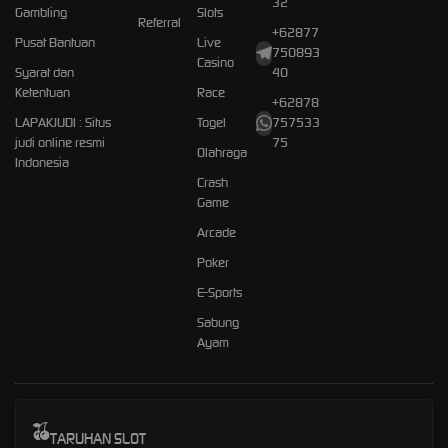
32
Gambling
Slots
Referral
+62877
Pusat Bantuan
Live
750893
Casino
Syarat dan
40
Ketentuan
Race
+62878
LAPAKJUDI : Situs
Togel
757533
judi online resmi
75
Olahraga
Indonesia
Crash
Game
Arcade
Poker
E-Sports
Sabung
Ayam
TARUHAN SLOT