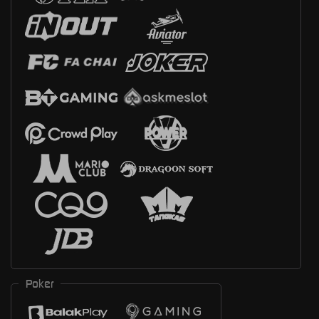
Poker