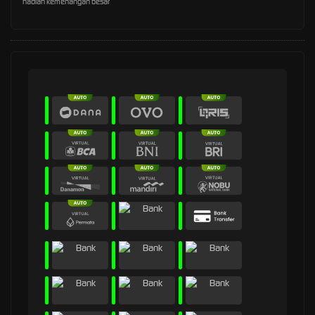
hadiah kemenangan besar