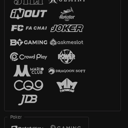
Poker