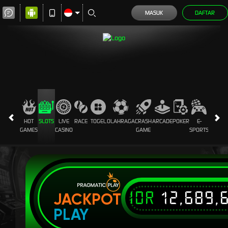
MASUK
DAFTAR
HOT
SLOTS
LIVE
RACE
TOGEL
OLAHRAGA
CRASH
ARCADE
POKER
E-
SABUN
GAMES
CASINO
GAME
SPORTS
AYAM
IDR
12,689,
JACKPOT
PLAY