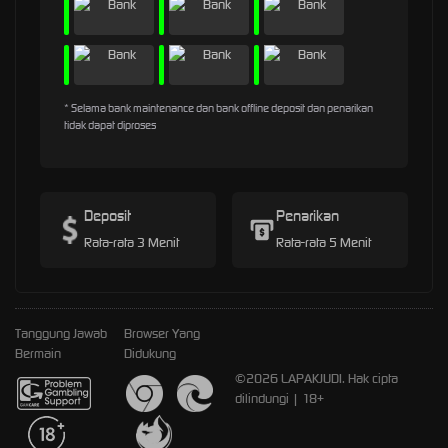
* Selama bank maintenance dan bank offline deposit dan penarikan
tidak dapat diproses
Deposit
Penarikan
Rata-rata 3 Menit
Rata-rata 5 Menit
Tanggung Jawab
Browser Yang
Bermain
Didukung
©2026 LAPAKJUDI. Hak cipta
dilindungi | 18+