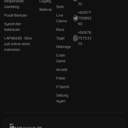
Responsible
Loyalty
32
Gambling
Slots
Referral
+62877
Pusat Bantuan
Live
750893
Casino
Syarat dan
40
Ketentuan
Race
+62878
LAPAKJUDI : Situs
Togel
757533
judi online resmi
75
Olahraga
Indonesia
Crash
Game
Arcade
Poker
E-Sports
Sabung
Ayam