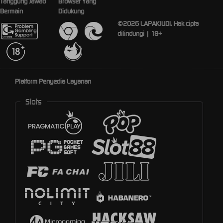
Tanggung Jawab
Browser Yang
Bermain
Didukung
©2026 LAPAKJUDI. Hak cipta
dilindungi | 18+
Platform Penyedia Layanan
Slots