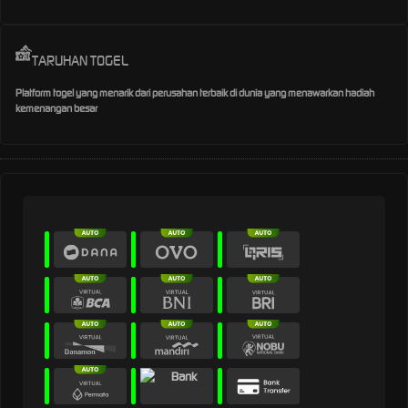
TARUHAN TOGEL
Platform togel yang menarik dari perusahan terbaik di dunia yang menawarkan hadiah
kemenangan besar