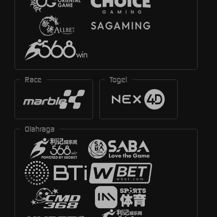
Race
Togel
Olahraga