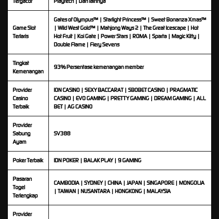
Tergacor
Playtech | Dan lainnya
Gates of Olympus™ | Starlight Princess™ | Sweet Bonanza Xmas™
Game Slot
| Wild West Gold™ | Mahjong Ways 2 | The Great Icescape | Hot
Terlaris
Hot Fruit | Koi Gate | Power Stars | ROMA | Sparta | Magic Kitty |
Double Flame | Fiery Sevens
Tingkat
93% Persentase kemenangan member
Kemenangan
Provider
ION CASINO | SEXY BACCARAT | SBOBET CASINO | PRAGMATIC
Casino
CASINO | EVO GAMING | PRETTY GAMING | DREAM GAMING | ALL
Terbaik
BET | AG CASINO
Provider
Sabung
SV388
Ayam
Poker Terbaik
IDN POKER | BALAK PLAY | 9 GAMING
Pasaran
CAMBODIA | SYDNEY | CHINA | JAPAN | SINGAPORE | MONGOLIA
Togel
| TAIWAN | NUSANTARA | HONGKONG | MALAYSIA
Terlengkap
Provider