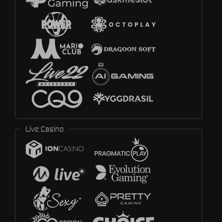
Live Casino