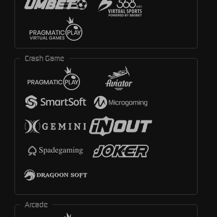
Crash Game
Arcade