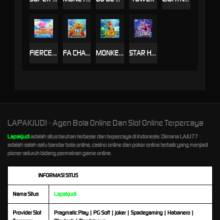
FIERCE FISHING
FA CHAI FISHING
MONKEY KING FISHING
STAR HUNTER
LAPAKJUDI - Agen Bola Online Dan Slot Online Terpercaya
Lapakjudi
adalah situs taruhan terbesar dan terpercaya di Indonesia. Dimana
LAJU77
adalah salah satu bandar bola online, casino online dan poker online terbaik yang menjadi
pioner seluruh bidang permainan game online.
INFORMASI SITUS
Nama Situs
Lapakjudi
Provider Slot
Pragmatic Play | PG Soft | joker | Spadegaming | Habanero |