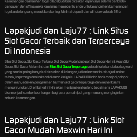
Kemenangan dari taruhan togel dilapakjudi bisa dicairkan kapan saja selama bank tidak
gangguan dan offline maka kami siap memabantu anda untuk mencairkan kemenangan
togel anda langsung masuk kerekening. Minimal deposit dan withdraw adalah 25rb.
Lapakjudi dan Laju77 : Link Situs
Slot Gacor Terbaik dan Terpercaya
Di Indonesia
Situs Slot Gacor, Slot Gacor Terbaru, Slot Gacor Mudah Jackpot, Slot Gacor Hari Ini, Agen Slot
Gacor, Slot Gacor Malam Ini, dan
Situs Slot Gacor Terpercaya
adalah kata kunci atau keyword
yang saat ini paling banyak di bicarakan di kalangan judi online saat ini. situs judi online
terbaik, terpercaya dan terkenal di masa kini yaitu LAPAKJUDI telah hadir menjadi pelopor
dalam menyediakan pengalaman bermain slot gacor terpercaya dan menarik serta
menguntungkan. Di artikel kali ini kita akan menjelaskan tentang bagaimana
LAPAKJUDI
bisa menjadi sumber keuntungan bagi para pemain judi yang memang menginginkan
sebuah kemenangan.
Lapakjudi dan Laju77 : Link Slot
Gacor Mudah Maxwin Hari Ini