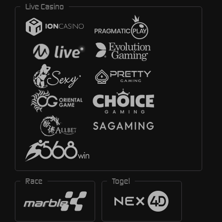
Live Casino
Race
Togel