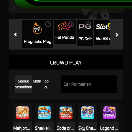
i
i
i
i
i
Facha
Fat Panda
Slot88 x PP
PG Soft
Pragmatic Play
CROWD PLAY
Semua
Slots
Top
permainan
20
Mahjong Frenzy
Sharkalicious
Gods of Asgard
Sky Chasers
Legend of King Kong