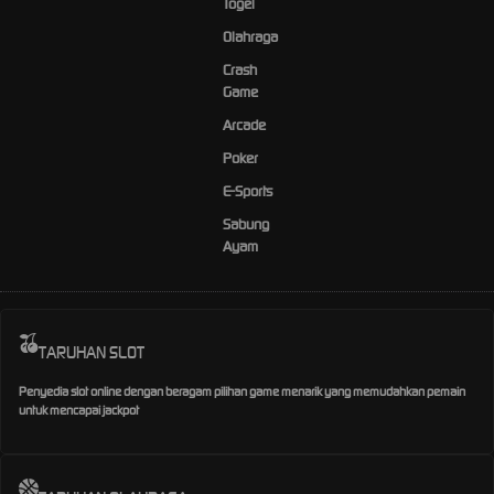
Togel
Olahraga
Crash
Game
Arcade
Poker
E-Sports
Sabung
Ayam
TARUHAN SLOT
Penyedia slot online dengan beragam pilihan game menarik yang memudahkan pemain
untuk mencapai jackpot