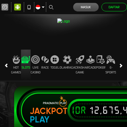
MASUK
DAFTAR
HOT
SLOTS
LIVE
RACE
TOGEL
OLAHRAGA
CRASH
ARCADE
POKER
E-
SABUN
GAMES
CASINO
GAME
SPORTS
AYAM
IDR
12,675,
JACKPOT
PLAY