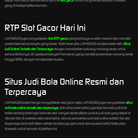
dapat membantu semua bettor pecinta
slot gacor
untuk menghadapi apapun masalah
yang di hadapi ketika bermain.
RTP Slot Gacor Hari Ini
LAPAKJUDI juga menyediakan
link RTP gacor
yang tentunya mudah maxwin dan memiliki
presentase kemenangan yang besar. tidak heran jika LAPAKJUDI menjadi salah satu
Situs
Judi Online Terbaik dan Terpercaya
dengan memberikan peluang menang besar untuk
semua Bettornya. di Lapakjudi banyak Permainan yang memiliki presentase menang besar
hingga 98%, sangat menakjubkan bukan.
Situs Judi Bola Online Resmi dan
Terpercaya
LAPAKJUDI bukan hanya menyediakan slot gacor saja, LAPAKJUDI juga menyediakan
situs
Judi bola online terbaik dan terpercaya
. jadi untuk para bettor juga bisa bermain judi bola
ketika sedang tidak ingin bermain slot. banyak sekali pilihan produk judi bola yang dapat di
nikmati dan di mainkan oleh para bettor. semua permainan judi bola online adalah fair dan
terpercaya serta adil dalam setiap taruhannya, jadi untuk semua para bettor tidak perlu
khawatir untuk bermain di platform ini.