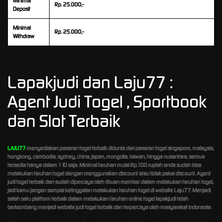
Minimal
Rp. 25.000,-
Deposit
Minimal
Rp. 25.000,-
Withdraw
Lapakjudi dan Laju77 :
Agent Judi Togel , Sportbook
dan Slot Terbaik
LAJU77
menyediakan pasaran togel terbaik didunia dari pasaran togel singapore, malaysia,
hongkong, cambodia, sydney, china, japan, mongolia, taiwan, hingga nusantara, semua
tersedia hanya dalam 1 ID saja. Minimal taruhan mulai Rp.100 rupiah anda sudah bisa
melakukan taruhan togel dengan menggunakan discount atau tidak pakai discount. Agent
judi togel terbaik dan sudah dipercaya oleh ribuan member dalam melakukan taruhan togel,
jadi kamu jangan sampai ketinggalan melakukan taruhan togel di website Laju77. Menjadi
salah satu platform terbaik dalam melakukan taruhan online togel
lapakjudi
telah
berkembang menjadi website judi togel terbaik dan terpercaya oleh masyarakat indonesia.