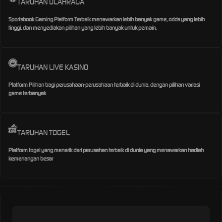
TARUHAN OLAHRAGA
Sportsbook Gaming Platform Terbaik menawarkan lebih banyak game, odds yang lebih
tinggi, dan menyediakan pilihan yang lebih banyak untuk pemain.
TARUHAN LIVE KASINO
Platform Pilihan bagi perusahaan-perusahaan terbaik di dunia, dengan pilihan variasi
game terbanyak
TARUHAN TOGEL
Platform togel yang menarik dari perusahan terbaik di dunia yang menawarkan hadiah
kemenangan besar