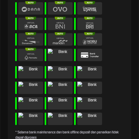
* Selama bank maintenance dan bank offline deposit dan penarikan tidak
dapat diproses