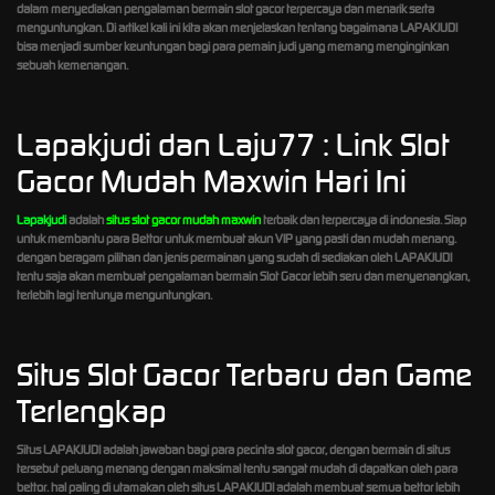
dalam menyediakan pengalaman bermain slot gacor terpercaya dan menarik serta
menguntungkan. Di artikel kali ini kita akan menjelaskan tentang bagaimana
LAPAKJUDI
bisa menjadi sumber keuntungan bagi para pemain judi yang memang menginginkan
sebuah kemenangan.
Lapakjudi dan Laju77 : Link Slot
Gacor Mudah Maxwin Hari Ini
Lapakjudi
adalah
situs slot gacor mudah maxwin
terbaik dan terpercaya di indonesia. Siap
untuk membantu para Bettor untuk membuat akun VIP yang pasti dan mudah menang.
dengan beragam pilihan dan jenis permainan yang sudah di sediakan oleh LAPAKJUDI
tentu saja akan membuat pengalaman bermain Slot Gacor lebih seru dan menyenangkan,
terlebih lagi tentunya menguntungkan.
Situs Slot Gacor Terbaru dan Game
Terlengkap
Situs LAPAKJUDI adalah jawaban bagi para pecinta slot gacor, dengan bermain di situs
tersebut peluang menang dengan maksimal tentu sangat mudah di dapatkan oleh para
bettor. hal paling di utamakan oleh situs LAPAKJUDI adalah membuat semua bettor lebih