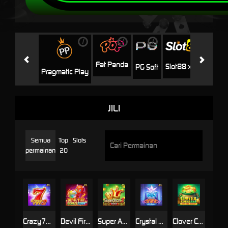
i
i
i
i
i
Facha
Fat Panda
Slot88 x PP
PG Soft
Pragmatic Play
JILI
Semua
Top
Slots
permainan
20
Crazy777 2
Devil Fire Bonu$ Coin
Super Ace 2
Crystal 777 DELUXE
Clover Coins 4x4