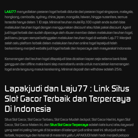
LAJU77
menyediakan pasaran togel terbaik didunia dari pasaran togel singapore, malaysia,
hongkong, cambodia, sydney, china, japan, mongolia, taiwan, hingga nusantara, semua
tersedia hanya dalam 1 ID saja. Minimal taruhan mulai Rp.100 rupiah anda sudah bisa
melakukan taruhan togel dengan menggunakan discount atau tidak pakai discount. Agent
judi togel terbaik dan sudah dipercaya oleh ribuan member dalam melakukan taruhan togel,
jadi kamu jangan sampai ketinggalan melakukan taruhan togel di website Laju77. Menjadi
salah satu platform terbaik dalam melakukan taruhan online togel
lapakjudi
telah
berkembang menjadi website judi togel terbaik dan terpercaya oleh masyarakat indonesia.
Kemenangan dari taruhan togel dilapakjudi bisa dicairkan kapan saja selama bank tidak
gangguan dan offline maka kami siap memabantu anda untuk mencairkan kemenangan
togel anda langsung masuk kerekening. Minimal deposit dan withdraw adalah 25rb.
Lapakjudi dan Laju77 : Link Situs
Slot Gacor Terbaik dan Terpercaya
Di Indonesia
Situs Slot Gacor, Slot Gacor Terbaru, Slot Gacor Mudah Jackpot, Slot Gacor Hari Ini, Agen Slot
Gacor, Slot Gacor Malam Ini, dan
Situs Slot Gacor Terpercaya
adalah kata kunci atau keyword
yang saat ini paling banyak di bicarakan di kalangan judi online saat ini. situs judi online
terbaik, terpercaya dan terkenal di masa kini yaitu LAPAKJUDI telah hadir menjadi pelopor