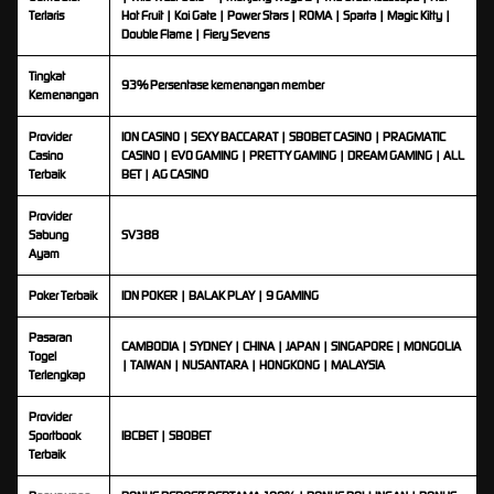
Terlaris
Hot Fruit | Koi Gate | Power Stars | ROMA | Sparta | Magic Kitty |
Double Flame | Fiery Sevens
Tingkat
93% Persentase kemenangan member
Kemenangan
Provider
ION CASINO | SEXY BACCARAT | SBOBET CASINO | PRAGMATIC
Casino
CASINO | EVO GAMING | PRETTY GAMING | DREAM GAMING | ALL
Terbaik
BET | AG CASINO
Provider
Sabung
SV388
Ayam
Poker Terbaik
IDN POKER | BALAK PLAY | 9 GAMING
Pasaran
CAMBODIA | SYDNEY | CHINA | JAPAN | SINGAPORE | MONGOLIA
Togel
| TAIWAN | NUSANTARA | HONGKONG | MALAYSIA
Terlengkap
Provider
Sportbook
IBCBET | SBOBET
Terbaik