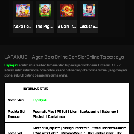
Neko Fortune
The Pig House
3 Coin Treasures
Cricket Sah 75
LAPAKJUDI - Agen Bola Online Dan Slot Online Terpercaya
Lapakjudi
adalah situs taruhan terbesar dan terpercaya di Indonesia. Dimana
LAJU77
adalah salah satu bandar bola online, casino online dan poker online terbaik yang menjadi
pioner seluruh bidang permainan game online.
INFORMASI SITUS
Nama Situs
Lapakjudi
Provider Slot
Pragmatic Play | PG Soft | joker | Spadegaming | Habanero |
Tergacor
Playtech | Dan lainnya
Gates of Olympus™ | Starlight Princess™ | Sweet Bonanza Xmas™
Game Slot
| Wild West Gold™ | Mahjong Ways 2 | The Great Icescape | Hot