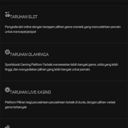
TARUHAN SLOT
Penyedia slot online dengan beragam pilihan game menarik yang memudahkan pemain
untuk mencapai jackpot
TARUHAN OLAHRAGA
Sportsbook Gaming Platform Terbaik menawarkan lebih banyak game, odds yang lebih
tinggi, dan menyediakan pilihan yang lebih banyak untuk pemain.
TARUHAN LIVE KASINO
Platform Pilihan bagi perusahaan-perusahaan terbaik di dunia, dengan pilihan variasi
game terbanyak