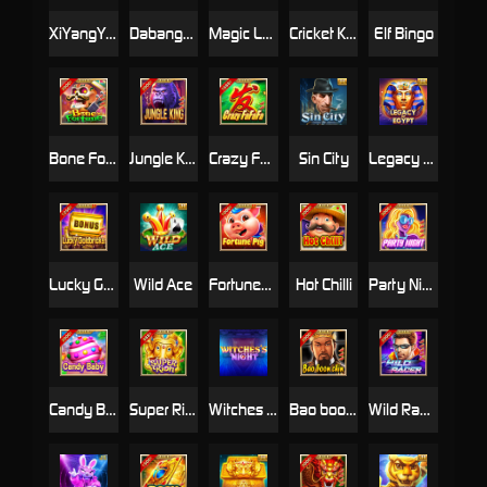
XiYangYang
Dabanggg
Magic Lamp
Cricket King 18
Elf Bingo
Bone Fortune
Jungle King
Crazy FaFaFa
Sin City
Legacy of Egypt
Lucky Goldbricks
Wild Ace
FortunePig
Hot Chilli
Party Night
Candy Baby
Super Rich
Witches Night
Bao boon chin
Wild Racer