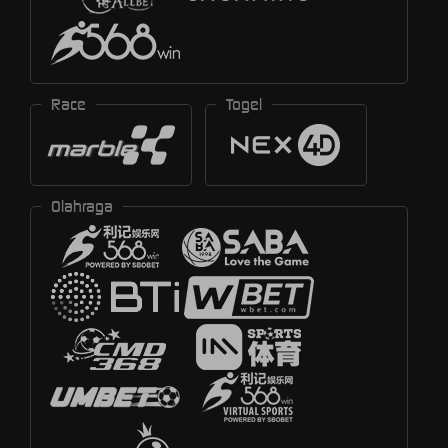
Race
Togel
Olahraga