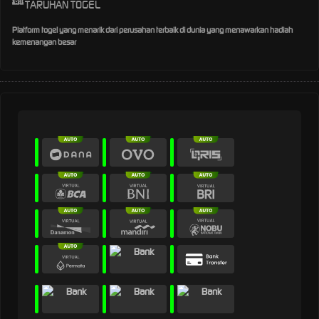
TARUHAN TOGEL
Platform togel yang menarik dari perusahan terbaik di dunia yang menawarkan hadiah
kemenangan besar