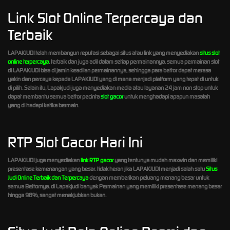
Link Slot Online Terpercaya dan
Terbaik
LAPAKJUDI telah membangun reputasi sebagai situs atau link yang menyediakan
situs slot
online terpercaya
, terbaik dan juga adil dalam setiap permainannya. semua permainan slot
di LAPAKJUDI bisa di jamin keadilan permainannya, sehingga para bettor dapat merasa
yakin dan percaya kepada LAPAKJUDI yang di mana menjadi platform yang tepat di untuk
di pilih. Selain itu, Lapakjudi juga menyediakan media atau layanan 24 jam non stop untuk
dapat membantu semua bettor pecinta
slot gacor
untuk menghadapi apapun masalah
yang di hadapi ketika bermain.
RTP Slot Gacor Hari Ini
LAPAKJUDI juga menyediakan
link RTP gacor
yang tentunya mudah maxwin dan memiliki
presentase kemenangan yang besar. tidak heran jika LAPAKJUDI menjadi salah satu
Situs
Judi Online Terbaik dan Terpercaya
dengan memberikan peluang menang besar untuk
semua Bettornya. di Lapakjudi banyak Permainan yang memiliki presentase menang besar
hingga 98%, sangat menakjubkan bukan.