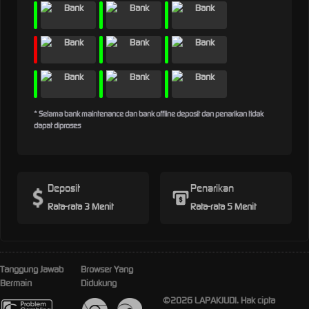
* Selama bank maintenance dan bank offline deposit dan penarikan tidak
dapat diproses
Deposit
Penarikan
Rata-rata 3 Menit
Rata-rata 5 Menit
Tanggung Jawab
Browser Yang
Bermain
Didukung
©2026 LAPAKJUDI. Hak cipta