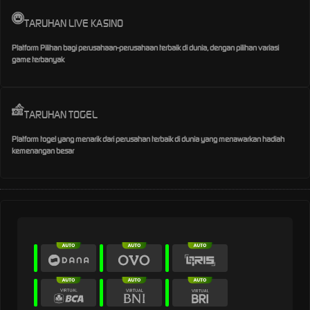
TARUHAN LIVE KASINO
Platform Pilihan bagi perusahaan-perusahaan terbaik di dunia, dengan pilihan variasi
game terbanyak
TARUHAN TOGEL
Platform togel yang menarik dari perusahan terbaik di dunia yang menawarkan hadiah
kemenangan besar