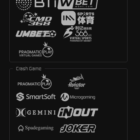
Crash Game