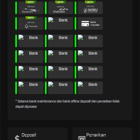
* Selama bank maintenance dan bank offline deposit dan penarikan tidak
dapat diproses
Deposit
Penarikan