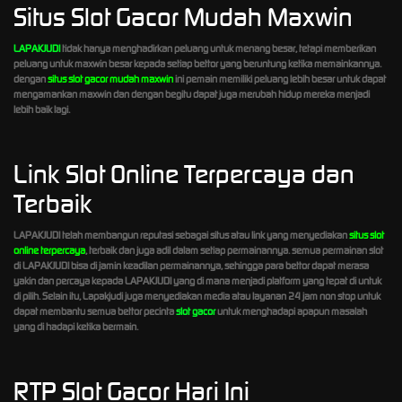
Situs Slot Gacor Mudah Maxwin
LAPAKJUDI
tidak hanya menghadirkan peluang untuk menang besar, tetapi memberikan
peluang untuk maxwin besar kepada setiap bettor yang beruntung ketika memainkannya.
dengan
situs slot gacor mudah maxwin
ini pemain memiliki peluang lebih besar untuk dapat
mengamankan maxwin dan dengan begitu dapat juga merubah hidup mereka menjadi
lebih baik lagi.
Link Slot Online Terpercaya dan
Terbaik
LAPAKJUDI telah membangun reputasi sebagai situs atau link yang menyediakan
situs slot
online terpercaya
, terbaik dan juga adil dalam setiap permainannya. semua permainan slot
di LAPAKJUDI bisa di jamin keadilan permainannya, sehingga para bettor dapat merasa
yakin dan percaya kepada LAPAKJUDI yang di mana menjadi platform yang tepat di untuk
di pilih. Selain itu, Lapakjudi juga menyediakan media atau layanan 24 jam non stop untuk
dapat membantu semua bettor pecinta
slot gacor
untuk menghadapi apapun masalah
yang di hadapi ketika bermain.
RTP Slot Gacor Hari Ini