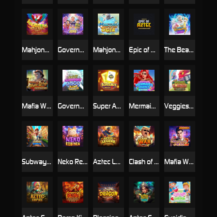
Mahjong of the Phoenix
Government Joke
Mahjong of the White Tiger
Epic of Aztec
The Beat of Olympus 1000
Mafia Ways
Government Disco
Super Ace X
Mermaid's Market
Veggies Bonanza
Subway Runner
Neko Reborn
Aztec Legend
Clash of War
Mafia Ways II : Metro Haven Heist