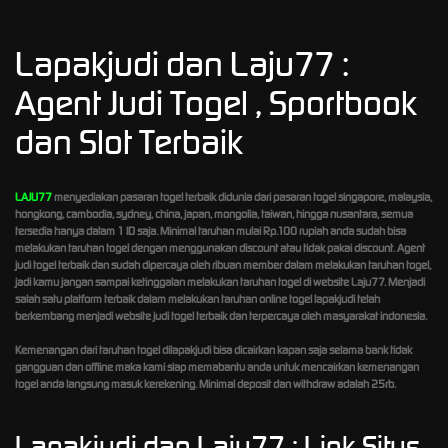
Lapakjudi dan Laju77 :
Agent Judi Togel , Sportbook
dan Slot Terbaik
LAJU77
menyediakan pasaran togel terbaik didunia dari pasaran togel singapore, malaysia,
hongkong, cambodia, sydney, china, japan, mongolia, taiwan, hingga nusantara, semua
tersedia hanya dalam 1 ID saja. Minimal taruhan mulai Rp.100 rupiah anda sudah bisa
melakukan taruhan togel dengan menggunakan discount atau tidak pakai discount. Agent
judi togel terbaik dan sudah dipercaya oleh ribuan member dalam melakukan taruhan togel,
jadi kamu jangan sampai ketinggalan melakukan taruhan togel di website Laju77. Menjadi
salah satu platform terbaik dalam melakukan taruhan online togel
lapakjudi
telah
berkembang menjadi website judi togel terbaik dan terpercaya oleh masyarakat indonesia.
Kemenangan dari taruhan togel dilapakjudi bisa dicairkan kapan saja selama bank tidak
gangguan dan offline maka kami siap memabantu anda untuk mencairkan kemenangan
togel anda langsung masuk kerekening. Minimal deposit dan withdraw adalah 25rb.
Lapakjudi dan Laju77 : Link Situs