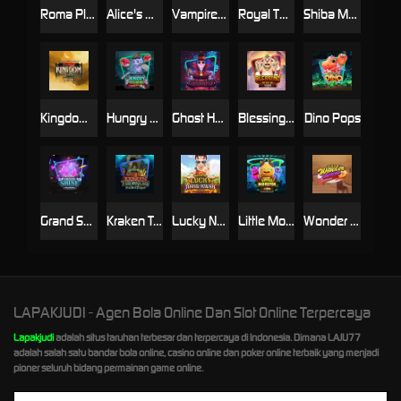
Roma Plus
Alice's Wonder
Vampire Hunter
Royal Thai Dessert
Shiba Mogul
Kingdom Z
Hungry Krahung
Ghost House
Blessing of the Ox
Dino Pops
Grand Shine
Kraken Treasure
Lucky NangKwak
Little Monster
Wonder Cuisine
LAPAKJUDI - Agen Bola Online Dan Slot Online Terpercaya
Lapakjudi
adalah situs taruhan terbesar dan terpercaya di Indonesia. Dimana
LAJU77
adalah salah satu bandar bola online, casino online dan poker online terbaik yang menjadi
pioner seluruh bidang permainan game online.