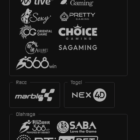
Race
Togel
Olahraga