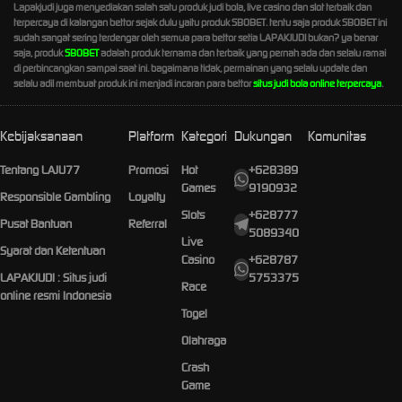
Lapakjudi juga menyediakan salah satu produk judi bola, live casino dan slot terbaik dan
terpercaya di kalangan bettor sejak dulu yaitu produk SBOBET. tentu saja produk SBOBET ini
sudah sangat sering terdengar oleh semua para bettor setia LAPAKJUDI bukan? ya benar
saja, produk
SBOBET
adalah produk ternama dan terbaik yang pernah ada dan selalu ramai
di perbincangkan sampai saat ini. bagaimana tidak, permainan yang selalu update dan
selalu adil membuat produk ini menjadi incaran para bettor
situs judi bola online terpercaya
.
Kebijaksanaan
Platform
Kategori
Dukungan
Komunitas
Tentang LAJU77
Promosi
Hot
+628389
Games
9190932
Responsible Gambling
Loyalty
Slots
+628777
Pusat Bantuan
Referral
5089340
Live
Syarat dan Ketentuan
Casino
+628787
LAPAKJUDI : Situs judi
5753375
Race
online resmi Indonesia
Togel
Olahraga
Crash
Game