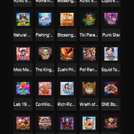
Aztec Empire
Roma Kingdom
Blessing of the Dragon
Aztec Empire 1000
Cupid's Garden
Natural Ace
Fishing's Paradise
Blessing of the Tiger
Tiki Paradise
Punk Star
Moe Moe Cute
The King Joker
Zushi Prime
Pet Ranger
Squid Toon
Lab 19 Mania
Centillion Gods
Rich Rich Water
Wrath of Egypt
ONE Boxing