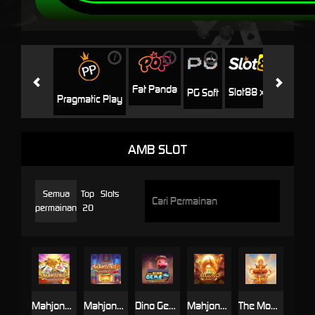
i
i
i
i
i
Facha
Fat Panda
Slot88 x PP
PG Soft
Pragmatic Play
AMB SLOT
Semua
Top
Slots
permainan
20
Mahjong Legend
Mahjong Legend Xmas
Dino Gems
Mahjong Legacy
The Monkey King