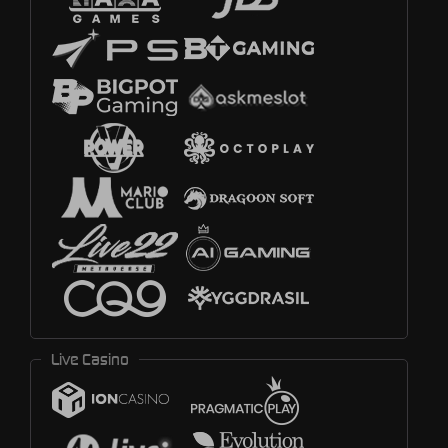
Live Casino