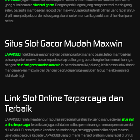
yang suka bermain
situs slot gacor
. Dengan perhitungan yang sangat cermat mesin yang
selalu bersedia memberikan jackpot dan maxwin, Lapakjudi adalah pilihan yang tepat untuk
di pilih menjadi pelopor dan situs yang akurat untuk mencari kegembiraan di hari-hari para
bettor.
Situs Slot Gacor Mudah Maxwin
LAPAKJUDI
tidak hanya menghadirkan peluang untuk menang besar, tetapi memberikan
peluang untuk maxwin besar kepada setiap bettor yang beruntung ketika memainkannya.
dengan
situs slot gacor mudah maxwin
ini pemain memiliki peluang lebih besar untuk dapat
mengamankan maxwin dan dengan begitu dapat juga merubah hidup mereka menjadi
lebih baik lagi.
Link Slot Online Terpercaya dan
Terbaik
LAPAKJUDI telah membangun reputasi sebagai situs atau link yang menyediakan
situs slot
online terpercaya
, terbaik dan juga adil dalam setiap permainannya. semua permainan slot
di LAPAKJUDI bisa di jamin keadilan permainannya, sehingga para bettor dapat merasa
yakin dan percaya kepada LAPAKJUDI yang di mana menjadi platform yang tepat di untuk