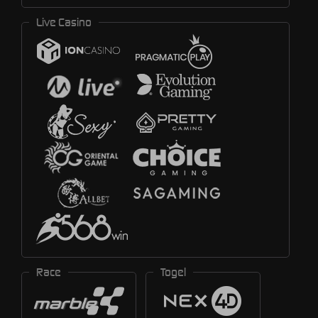
Live Casino
Race
Togel