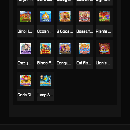
Dino Hunter
Ocean Lord
3 Gods Fishing
Dessert Party
Plants vs. Dinos
Crazy Bartender
Bingo Fishing
Conqueror's Treasure
Cat Fishing
Lion's Orb
Gods Slash Fish
Jump & Jump