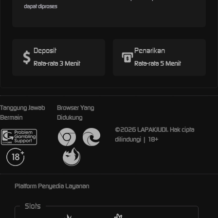
dapat diproses
Deposit
Penarikan
Rata-rata 3 Menit
Rata-rata 5 Menit
Tanggung Jawab
Browser Yang
Bermain
Didukung
©2026 LAPAKJUDI. Hak cipta
dilindungi | 18+
Platform Penyedia Layanan
Slots