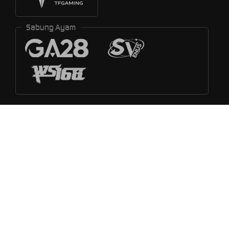
Sabung Ayam