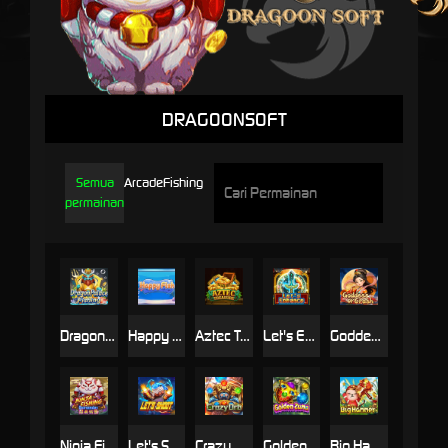
DRAGOONSOFT
Semua
Arcade
Fishing
permainan
Dragon Palace Fishing
Happy Fish
Aztec Treasure
Let's Enhance
Goddess or Crash
Ninja Fishing
Let's Shoot
Crazy Orb
Golden Zuma
Big Hammer