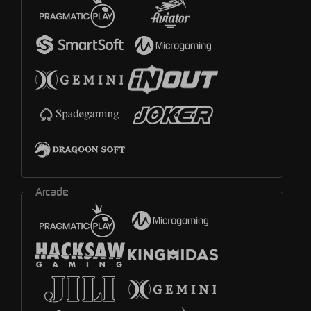
Arcade