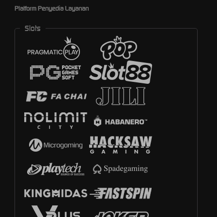
Platform Penyedia Layanan
Slots