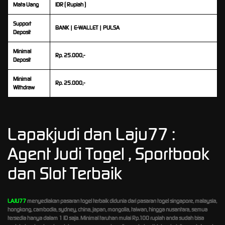
Mata Uang
IDR ( Rupiah )
Support
BANK | E-WALLET | PULSA
Deposit
Minimal
Rp. 25.000,-
Deposit
Minimal
Rp. 25.000,-
Withdraw
Lapakjudi dan Laju77 :
Agent Judi Togel , Sportbook
dan Slot Terbaik
LAJU77
menyediakan pasaran togel terbaik didunia dari pasaran togel singapore, malaysia,
hongkong, cambodia, sydney, china, japan, mongolia, taiwan, hingga nusantara, semua
tersedia hanya dalam 1 ID saja. Minimal taruhan mulai Rp.100 rupiah anda sudah bisa