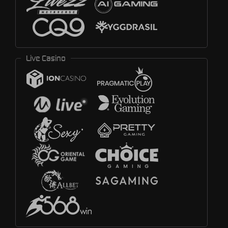
Live Casino