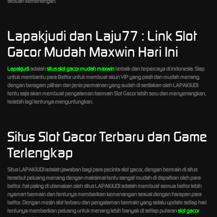
sebuah kemenangan.
Lapakjudi dan Laju77 : Link Slot
Gacor Mudah Maxwin Hari Ini
Lapakjudi
adalah
situs slot gacor mudah maxwin
terbaik dan terpercaya di indonesia. Siap
untuk membantu para Bettor untuk membuat akun VIP yang pasti dan mudah menang.
dengan beragam pilihan dan jenis permainan yang sudah di sediakan oleh LAPAKJUDI
tentu saja akan membuat pengalaman bermain Slot Gacor lebih seru dan menyenangkan,
terlebih lagi tentunya menguntungkan.
Situs Slot Gacor Terbaru dan Game
Terlengkap
Situs LAPAKJUDI adalah jawaban bagi para pecinta slot gacor, dengan bermain di situs
tersebut peluang menang dengan maksimal tentu sangat mudah di dapatkan oleh para
bettor. hal paling di utamakan oleh situs LAPAKJUDI adalah membuat semua bettor lebih
nyaman bermain dan tentunya memberikan kemenangan sesuai dengan harapan para
bettor. Dengan mesin slot terbaru dan pengalaman bermain yang selalu update setiap hari
tentunya memberikan peluang untuk menang lebih banyak di setiap putaran
slot gacor