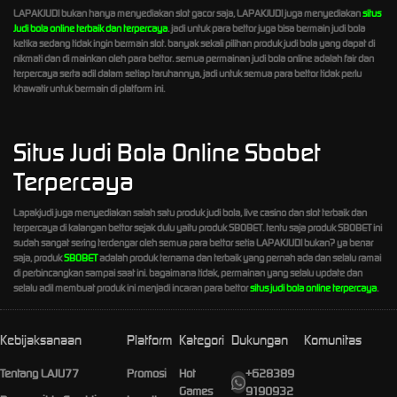
LAPAKJUDI bukan hanya menyediakan slot gacor saja, LAPAKJUDI juga menyediakan
situs
Judi bola online terbaik dan terpercaya
. jadi untuk para bettor juga bisa bermain judi bola
ketika sedang tidak ingin bermain slot. banyak sekali pilihan produk judi bola yang dapat di
nikmati dan di mainkan oleh para bettor. semua permainan judi bola online adalah fair dan
terpercaya serta adil dalam setiap taruhannya, jadi untuk semua para bettor tidak perlu
khawatir untuk bermain di platform ini.
Situs Judi Bola Online Sbobet
Terpercaya
Lapakjudi juga menyediakan salah satu produk judi bola, live casino dan slot terbaik dan
terpercaya di kalangan bettor sejak dulu yaitu produk SBOBET. tentu saja produk SBOBET ini
sudah sangat sering terdengar oleh semua para bettor setia LAPAKJUDI bukan? ya benar
saja, produk
SBOBET
adalah produk ternama dan terbaik yang pernah ada dan selalu ramai
di perbincangkan sampai saat ini. bagaimana tidak, permainan yang selalu update dan
selalu adil membuat produk ini menjadi incaran para bettor
situs judi bola online terpercaya
.
Kebijaksanaan
Platform
Kategori
Dukungan
Komunitas
Tentang LAJU77
Promosi
Hot
+628389
Games
9190932