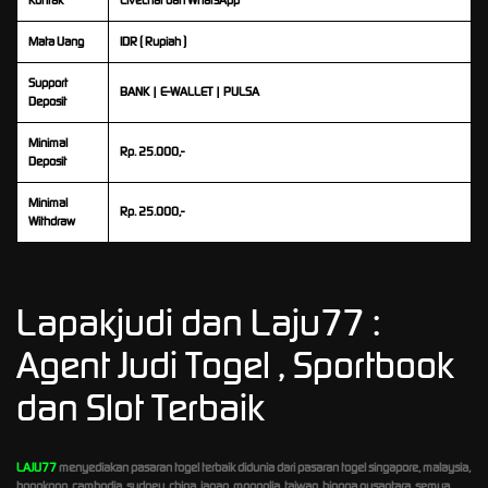
Mata Uang
IDR ( Rupiah )
Support
BANK | E-WALLET | PULSA
Deposit
Minimal
Rp. 25.000,-
Deposit
Minimal
Rp. 25.000,-
Withdraw
Lapakjudi dan Laju77 :
Agent Judi Togel , Sportbook
dan Slot Terbaik
LAJU77
menyediakan pasaran togel terbaik didunia dari pasaran togel singapore, malaysia,
hongkong, cambodia, sydney, china, japan, mongolia, taiwan, hingga nusantara, semua