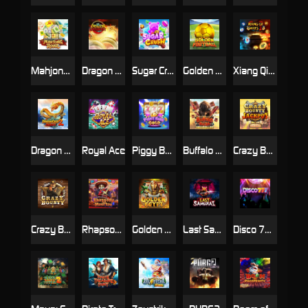
Mahjong Roar
Dragon Chi’s Quest
Sugar Crush
Golden Football
Xiang Qi Ways 2
Dragon Chi's Quest 2
Royal Ace
Piggy Bank Gold
Buffalo Rush HIGHROLLER
Crazy Bounty: Jackpot
Crazy Bounty
Rhapsody of Muertos
Golden Egypt
Last Samurai
Disco 777