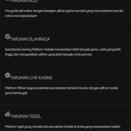
TARUHAN SLOT
Penyedia slot online dengan beragam pilihan game menarik yang memudahkan pemain
untuk mencapai jackpot
TARUHAN OLAHRAGA
Sportsbook Gaming Platform Terbaik menawarkan lebih banyak game, odds yang lebih
tinggi, dan menyediakan pilihan yang lebih banyak untuk pemain.
TARUHAN LIVE KASINO
Platform Pilihan bagi perusahaan-perusahaan terbaik di dunia, dengan pilihan variasi
game terbanyak
TARUHAN TOGEL
Platform togel yang menarik dari perusahan terbaik di dunia yang menawarkan hadiah