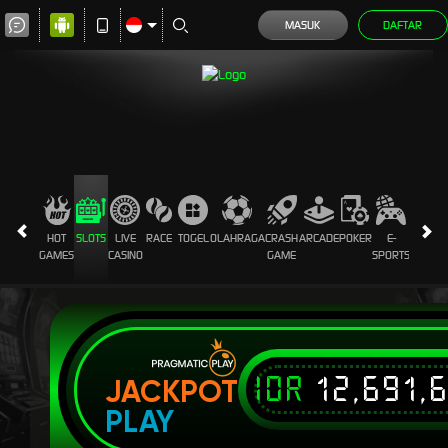
MASUK
DAFTAR
HOT
SLOTS
LIVE
RACE
TOGEL
OLAHRAGA
CRASH
ARCADE
POKER
E-
SABUN
GAMES
CASINO
GAME
SPORTS
AYAM
IDR
12,691,
JACKPOT
PLAY