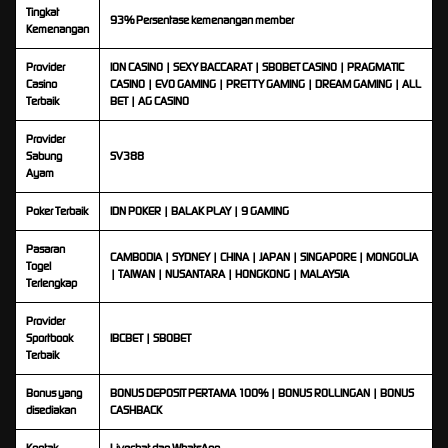
Tingkat
93% Persentase kemenangan member
Kemenangan
Provider
ION CASINO | SEXY BACCARAT | SBOBET CASINO | PRAGMATIC
Casino
CASINO | EVO GAMING | PRETTY GAMING | DREAM GAMING | ALL
Terbaik
BET | AG CASINO
Provider
Sabung
SV388
Ayam
Poker Terbaik
IDN POKER | BALAK PLAY | 9 GAMING
Pasaran
CAMBODIA | SYDNEY | CHINA | JAPAN | SINGAPORE | MONGOLIA
Togel
| TAIWAN | NUSANTARA | HONGKONG | MALAYSIA
Terlengkap
Provider
Sportbook
IBCBET | SBOBET
Terbaik
Bonus yang
BONUS DEPOSIT PERTAMA 100% | BONUS ROLLINGAN | BONUS
disediakan
CASHBACK
Kontak
Livechat dan WhatsApp