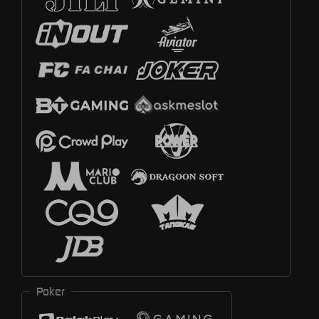
Poker