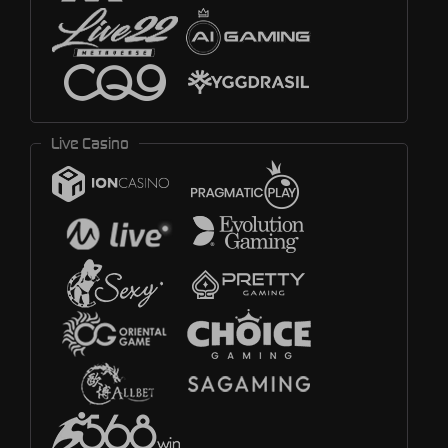
Live Casino