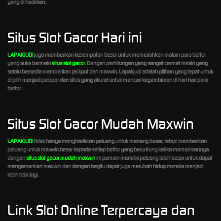
yang di hadirkan.
Situs Slot Gacor Hari ini
LAPAKJUDI
juga memberikan kesempatan besar untuk memeriahkan malam para bettor
yang suka bermain
situs slot gacor
. Dengan perhitungan yang sangat cermat mesin yang
selalu bersedia memberikan jackpot dan maxwin, Lapakjudi adalah pilihan yang tepat untuk
di pilih menjadi pelopor dan situs yang akurat untuk mencari kegembiraan di hari-hari para
bettor.
Situs Slot Gacor Mudah Maxwin
LAPAKJUDI
tidak hanya menghadirkan peluang untuk menang besar, tetapi memberikan
peluang untuk maxwin besar kepada setiap bettor yang beruntung ketika memainkannya.
dengan
situs slot gacor mudah maxwin
ini pemain memiliki peluang lebih besar untuk dapat
mengamankan maxwin dan dengan begitu dapat juga merubah hidup mereka menjadi
lebih baik lagi.
Link Slot Online Terpercaya dan