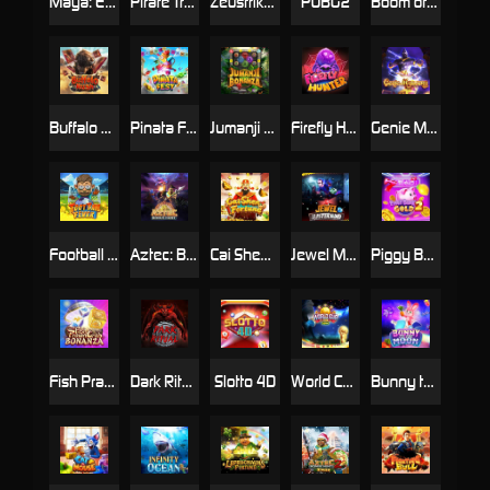
Maya: Elemental Totem 2
Pirate Treasure Hunt
Zeustrike Xmas
PUBG2
Boom of Prosperity
Buffalo Rush
Pinata Fest
Jumanji Bonanza
Firefly Hunter
Genie Mystery
Football Fever
Aztec: Bonus Hunt
Cai Shen Fortune
Jewel Mastermind
Piggy Bank Gold 2
Fish Prawn Crab Bonanza
Dark Ritual
Slotto 4D
World Cup Final
Bunny to the Moon