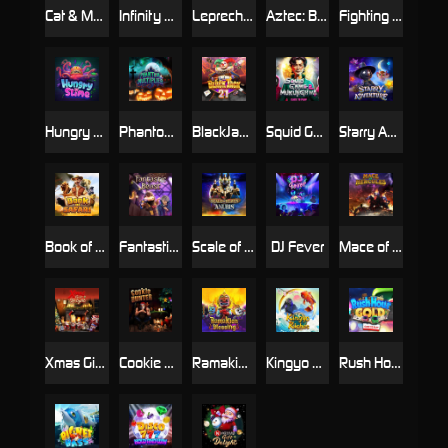
Cat & Mouse
Infinity Ocean
Leprechaun’s Fortune
Aztec: Bonus Hunt 2 Xmas
Fighting Bull
Hungry Slime
Phantom Multiplier
BlackJack21
Squid Game 2: Mukunghwa
Starry Adventure
Book of Safari
Fantastic Beast
Scale of Heaven: Anubis
DJ Fever
Mace of Hercules
Xmas Gift Delight
Cookie Hunter
Ramakien Blessing
Kingyo Riches
Rush Hour Gold