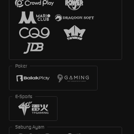
Poker
E-Sports
Sabung Ayam