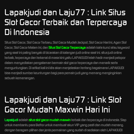
Lapakjudi dan Laju77 : Link Situs
Slot Gacor Terbaik dan Terpercaya
Di Indonesia
Situs Slot Gacor, Slot Gacor Terbaru, Slot Gacor Mudah Jackpot, Slot Gacor Hari Ini, Agen Slot
Gacor, Slot Gacor Malam Ini, dan
Situs Slot Gacor Terpercaya
adalah kata kunci atau keyword
yang saat ini paling banyak di bicarakan di kalangan judi online saat ini. situs judi online
terbaik, terpercaya dan terkenal di masa kini yaitu LAPAKJUDI telah hadir menjadi pelopor
dalam menyediakan pengalaman bermain slot gacor terpercaya dan menarik serta
menguntungkan. Di artikel kali ini kita akan menjelaskan tentang bagaimana
LAPAKJUDI
bisa menjadi sumber keuntungan bagi para pemain judi yang memang menginginkan
sebuah kemenangan.
Lapakjudi dan Laju77 : Link Slot
Gacor Mudah Maxwin Hari Ini
Lapakjudi
adalah
situs slot gacor mudah maxwin
terbaik dan terpercaya di indonesia. Siap
untuk membantu para Bettor untuk membuat akun VIP yang pasti dan mudah menang.
dengan beragam pilihan dan jenis permainan yang sudah di sediakan oleh LAPAKJUDI