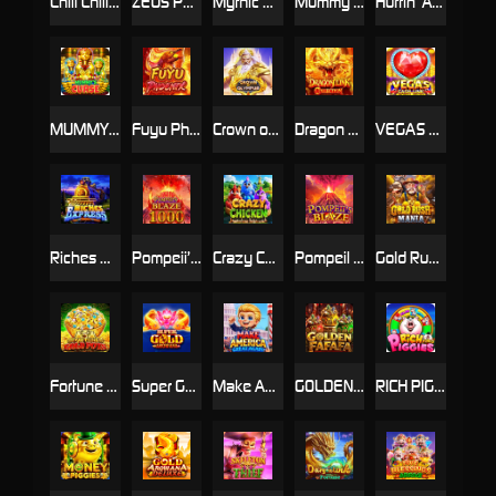
Chili Chili Hot
ZEUS POWER
Mythic Gems: Five Realms
Mummy’s Treasure Quest 2
Huffin’ And Puffin’ Ultra Wheel
MUMMY'S CURSE
Fuyu Phoenix
Crown of Olympus
Dragon Link Collection
VEGAS CASH LINK
Riches Express
Pompeii’s Blaze 1000
Crazy Chicken
Pompeil Blaze
Gold Rush Mania
Fortune Gold Pots
Super Gold Arowana
Make America Great Again
GOLDEN FAFAFA
RICH PIGGIES WORLD