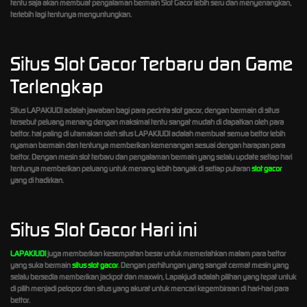
tentu saja akan membuat pengalaman bermain Slot Gacor lebih seru dan menyenangkan,
terlebih lagi tentunya menguntungkan.
Situs Slot Gacor Terbaru dan Game
Terlengkap
Situs LAPAKJUDI adalah jawaban bagi para pecinta slot gacor, dengan bermain di situs
tersebut peluang menang dengan maksimal tentu sangat mudah di dapatkan oleh para
bettor. hal paling di utamakan oleh situs LAPAKJUDI adalah membuat semua bettor lebih
nyaman bermain dan tentunya memberikan kemenangan sesuai dengan harapan para
bettor. Dengan mesin slot terbaru dan pengalaman bermain yang selalu update setiap hari
tentunya memberikan peluang untuk menang lebih banyak di setiap putaran
slot gacor
yang di hadirkan.
Situs Slot Gacor Hari ini
LAPAKJUDI
juga memberikan kesempatan besar untuk memeriahkan malam para bettor
yang suka bermain
situs slot gacor
. Dengan perhitungan yang sangat cermat mesin yang
selalu bersedia memberikan jackpot dan maxwin, Lapakjudi adalah pilihan yang tepat untuk
di pilih menjadi pelopor dan situs yang akurat untuk mencari kegembiraan di hari-hari para
bettor.