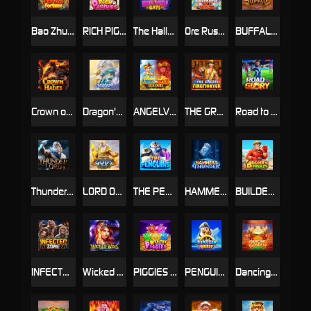
Bao Zhu Fortune
RICH PIGGIES
The Hallowin Bats
Ore Rush: Cart Collector
BUFFALO LEGEND
Crown of Hades
Dragon's Blaze Link
ANGELVSDEVIL SEA DUEL
THE GREAT FIREFIGHTER
Road to Glory
Thunder Lord
LORD OF THE GODS
THE PENGUINS
HAMMER OF THUNDER
BUILDER'S FRENZY
INFECTED ZONE
Wicked Wins: Crystals
PIGGIES WEALTHY ANGELIC
PENGUIN QUEST
Dancing Golden Drums