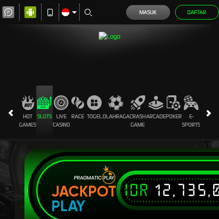
MASUK
DAFTAR
HOT
SLOTS
LIVE
RACE
TOGEL
OLAHRAGA
CRASH
ARCADE
POKER
E-
SABUN
GAMES
CASINO
GAME
SPORTS
AYAM
IDR
12,735,
JACKPOT
PLAY