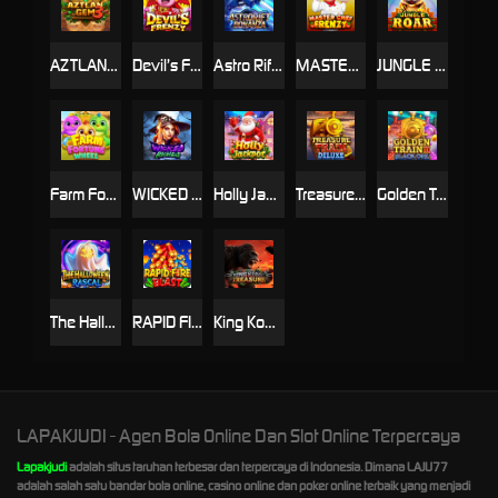
AZTLAN GEMS3
Devil’s Frenzy
Astro Rift Bonanza
MASTER CHEF FRENZY
JUNGLE ROAR
Farm Fortune Wheel
WICKED RICHES
Holly Jackpot
Treasure Train Deluxe
Golden Train Ⅲ: Black Ore
The Halloween Rascal
RAPID FIRE BLAST
King Kong Treasure
LAPAKJUDI - Agen Bola Online Dan Slot Online Terpercaya
Lapakjudi
adalah situs taruhan terbesar dan terpercaya di Indonesia. Dimana
LAJU77
adalah salah satu bandar bola online, casino online dan poker online terbaik yang menjadi