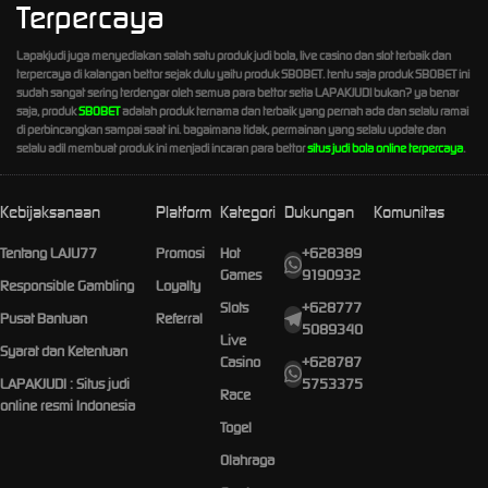
Terpercaya
Lapakjudi juga menyediakan salah satu produk judi bola, live casino dan slot terbaik dan
terpercaya di kalangan bettor sejak dulu yaitu produk SBOBET. tentu saja produk SBOBET ini
sudah sangat sering terdengar oleh semua para bettor setia LAPAKJUDI bukan? ya benar
saja, produk
SBOBET
adalah produk ternama dan terbaik yang pernah ada dan selalu ramai
di perbincangkan sampai saat ini. bagaimana tidak, permainan yang selalu update dan
selalu adil membuat produk ini menjadi incaran para bettor
situs judi bola online terpercaya
.
Kebijaksanaan
Platform
Kategori
Dukungan
Komunitas
Tentang LAJU77
Promosi
Hot
+628389
Games
9190932
Responsible Gambling
Loyalty
Slots
+628777
Pusat Bantuan
Referral
5089340
Live
Syarat dan Ketentuan
Casino
+628787
LAPAKJUDI : Situs judi
5753375
Race
online resmi Indonesia
Togel
Olahraga