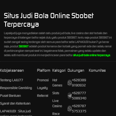
Situs Judi Bola Online Sbobet
Terpercaya
Lapakjudi juga menyediakan salah satu produk judi bola, live casino dan slot terbaik dan
terpercaya di kalangan bettor sejak dulu yaitu produk SBOBET. tentu saja produk SBOBET ini
sudah sangat sering terdengar oleh semua para bettor setia LAPAKJUDI bukan? ya benar
saja, produk
SBOBET
adalah produk ternama dan terbaik yang pernah ada dan selalu ramai
di perbincangkan sampai saat ini. bagaimana tidak, permainan yang selalu update dan
selalu adil membuat produk ini menjadi incaran para bettor
situs judi bola online terpercaya
.
Kebijaksanaan
Platform
Kategori
Dukungan
Komunitas
Tentang LAJU77
Promosi
Hot
+628389
Games
9190932
Responsible Gambling
Loyalty
Slots
+628777
Pusat Bantuan
Referral
5089340
Live
Syarat dan Ketentuan
Casino
+628787
LAPAKJUDI : Situs judi
5753375
Race