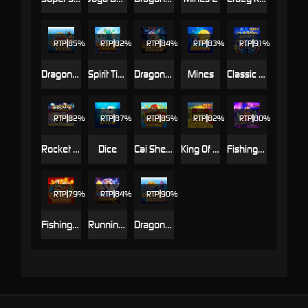
RTP
85%
RTP
82%
RTP
84%
RTP
83%
RTP
91%
Dragon Fishing
Spirit Tide Legend
Dragon of Demons
Mines
Classic Mario
RTP
82%
RTP
87%
RTP
85%
RTP
82%
RTP
80%
Rocket Derby
Dice
Cai Shen Fishing
King Of Football
Fishing Disco
RTP
79%
RTP
84%
RTP
90%
Fishing YiLuFa
Running Chicken
Dragon Fishing II