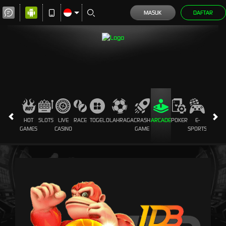
MASUK
DAFTAR
HOT
SLOTS
LIVE
RACE
TOGEL
OLAHRAGA
CRASH
ARCADE
POKER
E-
SABUN
GAMES
CASINO
GAME
SPORTS
AYAM