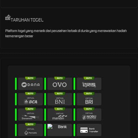
TARUHAN TOGEL
Platform togel yang menarik dari perusahan terbaik di dunia yang menawarkan hadiah
kemenangan besar