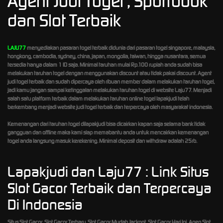
Agent Judi Togel , Sportbook
dan Slot Terbaik
LAJU77
menyediakan pasaran togel terbaik didunia dari pasaran togel singapore, malaysia,
hongkong, cambodia, sydney, china, japan, mongolia, taiwan, hingga nusantara, semua
tersedia hanya dalam 1 ID saja. Minimal taruhan mulai Rp.100 rupiah anda sudah bisa
melakukan taruhan togel dengan menggunakan discount atau tidak pakai discount. Agent
judi togel terbaik dan sudah dipercaya oleh ribuan member dalam melakukan taruhan togel,
jadi kamu jangan sampai ketinggalan melakukan taruhan togel di website Laju77. Menjadi
salah satu platform terbaik dalam melakukan taruhan online togel
lapakjudi
telah
berkembang menjadi website judi togel terbaik dan terpercaya oleh masyarakat indonesia.
Kemenangan dari taruhan togel dilapakjudi bisa dicairkan kapan saja selama bank tidak
gangguan dan offline maka kami siap memabantu anda untuk mencairkan kemenangan
togel anda langsung masuk kerekening. Minimal deposit dan withdraw adalah 25rb.
Lapakjudi dan Laju77 : Link Situs
Slot Gacor Terbaik dan Terpercaya
Di Indonesia
Situs Slot Gacor, Slot Gacor Terbaru, Slot Gacor Mudah Jackpot, Slot Gacor Hari Ini, Agen Slot