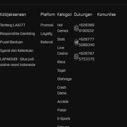
Kebijaksanaan
Platform
Kategori
Dukungan
Komunitas
Tentang LAJU77
Promosi
Hot
+628389
Games
9190932
Responsible Gambling
Loyalty
Slots
+628777
Pusat Bantuan
Referral
5089340
Live
Syarat dan Ketentuan
Casino
+628787
LAPAKJUDI : Situs judi
5753375
Race
online resmi Indonesia
Togel
Olahraga
Crash
Game
Arcade
Poker
E-Sports