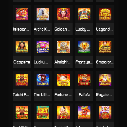
Jalapeno 2
Arctic King
Golden Wuzetian
Lucky Wheel
Legend of Aztec
Cleopatra
Lucky Wheel Deluxe
Almighty Zeus
Frenzyshot
Emperor Auspicious
Taichi Fortuna
The LIttle Witch
Fortune Cat
Fafafa
Royale Expedition