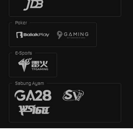
Poker
E-Sports
Sabung Ayam