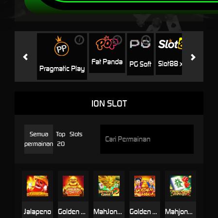
i
i
i
i
i
Facha
Fat Panda
Slot88 x PP
PG Soft
Pragmatic Play
ION SLOT
Semua
Top
Slots
permainan
20
Jalapeno
Golden Maitreya Buddha
MahJong Gold 2
Golden Fuwa
Mahjong Infinity