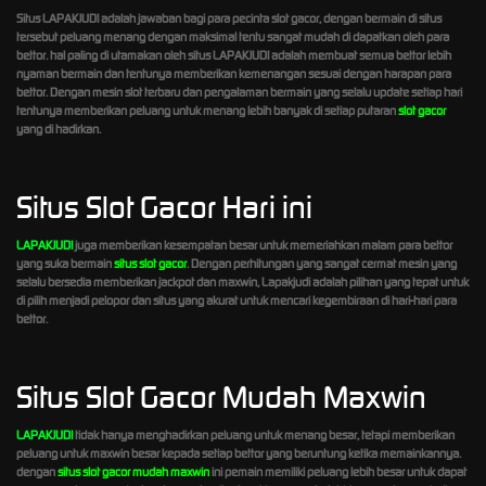
Situs LAPAKJUDI adalah jawaban bagi para pecinta slot gacor, dengan bermain di situs
tersebut peluang menang dengan maksimal tentu sangat mudah di dapatkan oleh para
bettor. hal paling di utamakan oleh situs LAPAKJUDI adalah membuat semua bettor lebih
nyaman bermain dan tentunya memberikan kemenangan sesuai dengan harapan para
bettor. Dengan mesin slot terbaru dan pengalaman bermain yang selalu update setiap hari
tentunya memberikan peluang untuk menang lebih banyak di setiap putaran
slot gacor
yang di hadirkan.
Situs Slot Gacor Hari ini
LAPAKJUDI
juga memberikan kesempatan besar untuk memeriahkan malam para bettor
yang suka bermain
situs slot gacor
. Dengan perhitungan yang sangat cermat mesin yang
selalu bersedia memberikan jackpot dan maxwin, Lapakjudi adalah pilihan yang tepat untuk
di pilih menjadi pelopor dan situs yang akurat untuk mencari kegembiraan di hari-hari para
bettor.
Situs Slot Gacor Mudah Maxwin
LAPAKJUDI
tidak hanya menghadirkan peluang untuk menang besar, tetapi memberikan
peluang untuk maxwin besar kepada setiap bettor yang beruntung ketika memainkannya.
dengan
situs slot gacor mudah maxwin
ini pemain memiliki peluang lebih besar untuk dapat