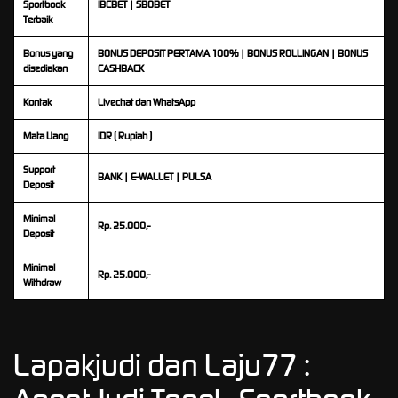
Sportbook
IBCBET | SBOBET
Terbaik
Bonus yang
BONUS DEPOSIT PERTAMA 100% | BONUS ROLLINGAN | BONUS
disediakan
CASHBACK
Kontak
Livechat dan WhatsApp
Mata Uang
IDR ( Rupiah )
Support
BANK | E-WALLET | PULSA
Deposit
Minimal
Rp. 25.000,-
Deposit
Minimal
Rp. 25.000,-
Withdraw
Lapakjudi dan Laju77 :