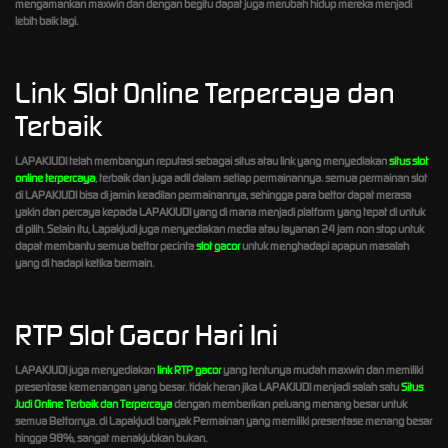
mengamankan maxwin dan dengan begitu dapat juga merubah hidup mereka menjadi
lebih baik lagi.
Link Slot Online Terpercaya dan
Terbaik
LAPAKJUDI telah membangun reputasi sebagai situs atau link yang menyediakan
situs slot
online terpercaya
, terbaik dan juga adil dalam setiap permainannya. semua permainan slot
di LAPAKJUDI bisa di jamin keadilan permainannya, sehingga para bettor dapat merasa
yakin dan percaya kepada LAPAKJUDI yang di mana menjadi platform yang tepat di untuk
di pilih. Selain itu, Lapakjudi juga menyediakan media atau layanan 24 jam non stop untuk
dapat membantu semua bettor pecinta
slot gacor
untuk menghadapi apapun masalah
yang di hadapi ketika bermain.
RTP Slot Gacor Hari Ini
LAPAKJUDI juga menyediakan
link RTP gacor
yang tentunya mudah maxwin dan memiliki
presentase kemenangan yang besar. tidak heran jika LAPAKJUDI menjadi salah satu
Situs
Judi Online Terbaik dan Terpercaya
dengan memberikan peluang menang besar untuk
semua Bettornya. di Lapakjudi banyak Permainan yang memiliki presentase menang besar
hingga 98%, sangat menakjubkan bukan.