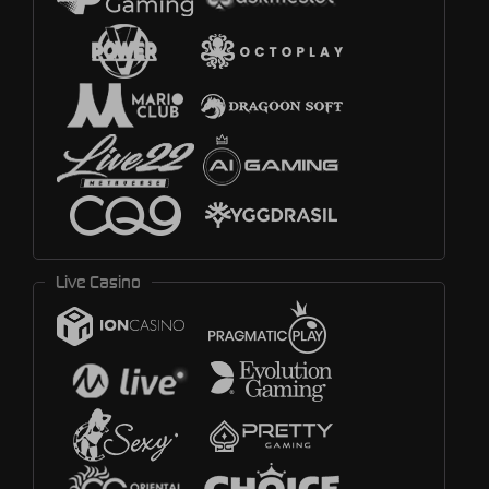
Live Casino