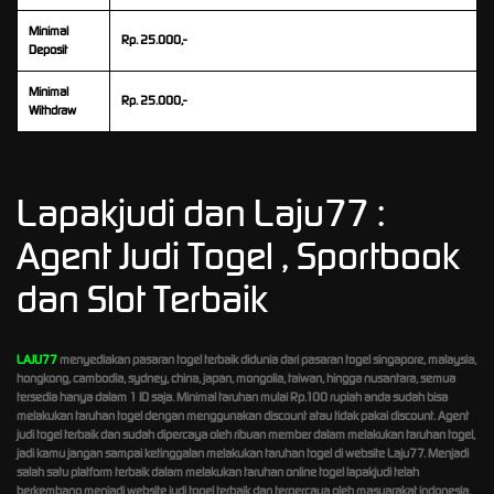
Minimal
Rp. 25.000,-
Deposit
Minimal
Rp. 25.000,-
Withdraw
Lapakjudi dan Laju77 :
Agent Judi Togel , Sportbook
dan Slot Terbaik
LAJU77
menyediakan pasaran togel terbaik didunia dari pasaran togel singapore, malaysia,
hongkong, cambodia, sydney, china, japan, mongolia, taiwan, hingga nusantara, semua
tersedia hanya dalam 1 ID saja. Minimal taruhan mulai Rp.100 rupiah anda sudah bisa
melakukan taruhan togel dengan menggunakan discount atau tidak pakai discount. Agent
judi togel terbaik dan sudah dipercaya oleh ribuan member dalam melakukan taruhan togel,
jadi kamu jangan sampai ketinggalan melakukan taruhan togel di website Laju77. Menjadi
salah satu platform terbaik dalam melakukan taruhan online togel
lapakjudi
telah
berkembang menjadi website judi togel terbaik dan terpercaya oleh masyarakat indonesia.