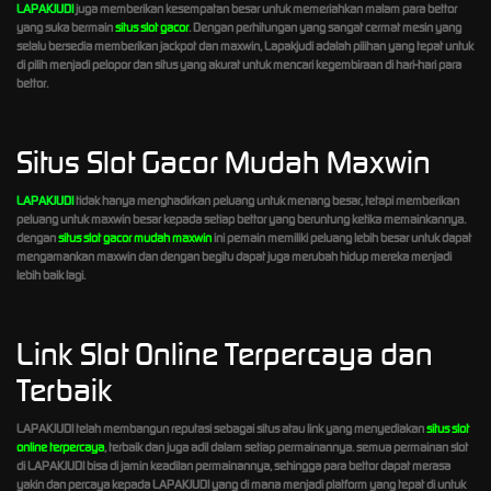
LAPAKJUDI
juga memberikan kesempatan besar untuk memeriahkan malam para bettor
yang suka bermain
situs slot gacor
. Dengan perhitungan yang sangat cermat mesin yang
selalu bersedia memberikan jackpot dan maxwin, Lapakjudi adalah pilihan yang tepat untuk
di pilih menjadi pelopor dan situs yang akurat untuk mencari kegembiraan di hari-hari para
bettor.
Situs Slot Gacor Mudah Maxwin
LAPAKJUDI
tidak hanya menghadirkan peluang untuk menang besar, tetapi memberikan
peluang untuk maxwin besar kepada setiap bettor yang beruntung ketika memainkannya.
dengan
situs slot gacor mudah maxwin
ini pemain memiliki peluang lebih besar untuk dapat
mengamankan maxwin dan dengan begitu dapat juga merubah hidup mereka menjadi
lebih baik lagi.
Link Slot Online Terpercaya dan
Terbaik
LAPAKJUDI telah membangun reputasi sebagai situs atau link yang menyediakan
situs slot
online terpercaya
, terbaik dan juga adil dalam setiap permainannya. semua permainan slot
di LAPAKJUDI bisa di jamin keadilan permainannya, sehingga para bettor dapat merasa
yakin dan percaya kepada LAPAKJUDI yang di mana menjadi platform yang tepat di untuk