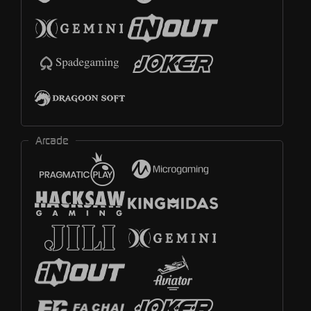
Arcade