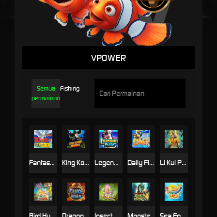
VPOWER
Semua
Fishing
permainan
Fantasy Unicorn
King Kong’s Rampage
Legendary Panda
Daily Fishing
Li Kui Pi Yu
Bird Hunter
Dragon Storm
Insect Paradise
Monster Awaken plus
Sea Food Paradise II Plus