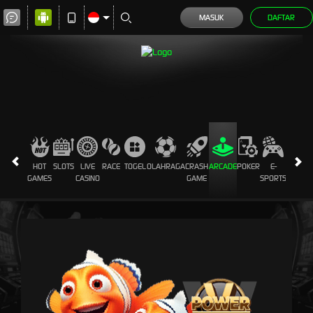
MASUK
DAFTAR
HOT
SLOTS
LIVE
RACE
TOGEL
OLAHRAGA
CRASH
ARCADE
POKER
E-
SABUN
GAMES
CASINO
GAME
SPORTS
AYAM