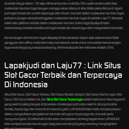
tersedia hanya dalam 1 ID saja. Minimal taruhan mulai Rp.100 rupiah anda sudah bisa
melakukan taruhan togel dengan menggunakan discount atau tidak pakai discount. Agent
judi togel terbaik dan sudah dipercaya oleh ribuan member dalam melakukan taruhan togel,
jadi kamu jangan sampai ketinggalan melakukan taruhan togel di website Laju77. Menjadi
salah satu platform terbaik dalam melakukan taruhan online togel
lapakjudi
telah
berkembang menjadi website judi togel terbaik dan terpercaya oleh masyarakat indonesia.
Kemenangan dari taruhan togel dilapakjudi bisa dicairkan kapan saja selama bank tidak
gangguan dan offline maka kami siap memabantu anda untuk mencairkan kemenangan
togel anda langsung masuk kerekening. Minimal deposit dan withdraw adalah 25rb.
Lapakjudi dan Laju77 : Link Situs
Slot Gacor Terbaik dan Terpercaya
Di Indonesia
Situs Slot Gacor, Slot Gacor Terbaru, Slot Gacor Mudah Jackpot, Slot Gacor Hari Ini, Agen Slot
Gacor, Slot Gacor Malam Ini, dan
Situs Slot Gacor Terpercaya
adalah kata kunci atau keyword
yang saat ini paling banyak di bicarakan di kalangan judi online saat ini. situs judi online
terbaik, terpercaya dan terkenal di masa kini yaitu LAPAKJUDI telah hadir menjadi pelopor
dalam menyediakan pengalaman bermain slot gacor terpercaya dan menarik serta
menguntungkan. Di artikel kali ini kita akan menjelaskan tentang bagaimana
LAPAKJUDI
bisa menjadi sumber keuntungan bagi para pemain judi yang memang menginginkan
sebuah kemenangan.