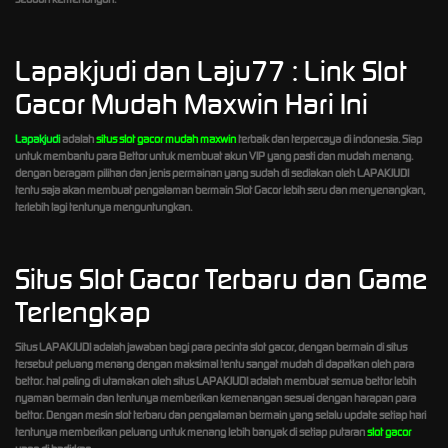
Lapakjudi dan Laju77 : Link Slot
Gacor Mudah Maxwin Hari Ini
Lapakjudi
adalah
situs slot gacor mudah maxwin
terbaik dan terpercaya di indonesia. Siap
untuk membantu para Bettor untuk membuat akun VIP yang pasti dan mudah menang.
dengan beragam pilihan dan jenis permainan yang sudah di sediakan oleh LAPAKJUDI
tentu saja akan membuat pengalaman bermain Slot Gacor lebih seru dan menyenangkan,
terlebih lagi tentunya menguntungkan.
Situs Slot Gacor Terbaru dan Game
Terlengkap
Situs LAPAKJUDI adalah jawaban bagi para pecinta slot gacor, dengan bermain di situs
tersebut peluang menang dengan maksimal tentu sangat mudah di dapatkan oleh para
bettor. hal paling di utamakan oleh situs LAPAKJUDI adalah membuat semua bettor lebih
nyaman bermain dan tentunya memberikan kemenangan sesuai dengan harapan para
bettor. Dengan mesin slot terbaru dan pengalaman bermain yang selalu update setiap hari
tentunya memberikan peluang untuk menang lebih banyak di setiap putaran
slot gacor