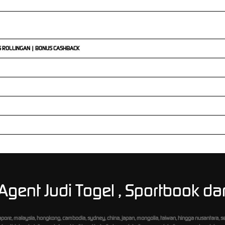
 ROLLINGAN | BONUS CASHBACK
gent Judi Togel , Sportbook dan
apore, malaysia, hongkong, cambodia, sydney, china, japan, mongolia, taiwan, hingga nusantara, s