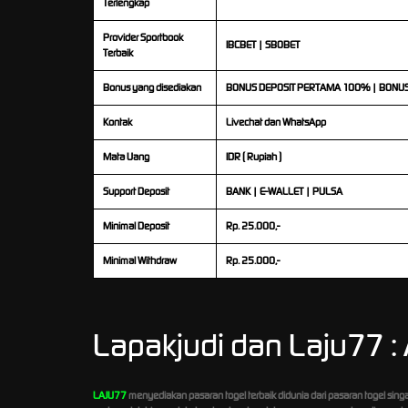
Terlengkap
Provider Sportbook
IBCBET | SBOBET
Terbaik
Bonus yang disediakan
BONUS DEPOSIT PERTAMA 100% | BONUS
Kontak
Livechat dan WhatsApp
Mata Uang
IDR ( Rupiah )
Support Deposit
BANK | E-WALLET | PULSA
Minimal Deposit
Rp. 25.000,-
Minimal Withdraw
Rp. 25.000,-
Lapakjudi dan Laju77 : A
LAJU77
menyediakan pasaran togel terbaik didunia dari pasaran togel sing