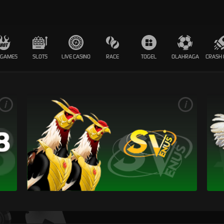
 GAMES
SLOTS
LIVE CASINO
RACE
TOGEL
OLAHRAGA
CRASH
i
i