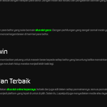
sesuai dengan harapan para bettor. Dengan mesin slot terbaru dan pengalaman bermain yang se
para bettor yang suka bermain
situs slot gacor
. Dengan perhitungan yang sangat cermat mesin y
 mencari kegembiraan di hari-hari para bettor.
win
i memberikan peluang untuk maxwin besar kepada setiap bettor yang beruntung ketika memaink
a merubah hidup mereka menjadi lebih baik lagi.
dan Terbaik
diakan
situs slot online terpercaya
, terbaik dan juga adil dalam setiap permainannya. semua permai
adi platform yang tepat di untuk di pilih. Selain itu, Lapakjudi juga menyediakan media atau l