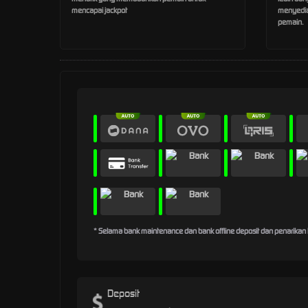
mencapai jackpot
menyedia
pemain.
* Selama bank maintenance dan bank offline deposit dan penarikan 
Deposit