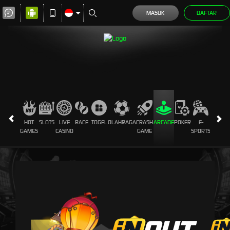
MASUK
DAFTAR
HOT
SLOTS
LIVE
RACE
TOGEL
OLAHRAGA
CRASH
ARCADE
POKER
E-
SABUN
GAMES
CASINO
GAME
SPORTS
AYAM