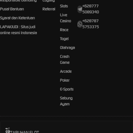
Responsible Gambling
Loyalty
Slots
+628777
Pusat Bantuan
Referral
5089340
Live
Syarat dan Ketentuan
Casino
+628787
LAPAKJUDI : Situs judi
5753375
Race
online resmi Indonesia
Togel
Olahraga
Crash
Game
Arcade
Poker
E-Sports
Sabung
Ayam
TARUHAN SLOT