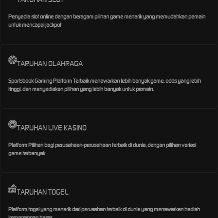
Penyedia slot online dengan beragam pilihan game menarik yang memudahkan pemain
untuk mencapai jackpot
TARUHAN OLAHRAGA
Sportsbook Gaming Platform Terbaik menawarkan lebih banyak game, odds yang lebih
tinggi, dan menyediakan pilihan yang lebih banyak untuk pemain.
TARUHAN LIVE KASINO
Platform Pilihan bagi perusahaan-perusahaan terbaik di dunia, dengan pilihan variasi
game terbanyak
TARUHAN TOGEL
Platform togel yang menarik dari perusahan terbaik di dunia yang menawarkan hadiah
kemenangan besar