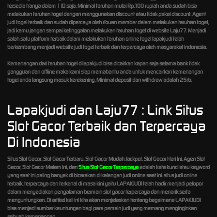
tersedia hanya dalam 1 ID saja. Minimal taruhan mulai Rp.100 rupiah anda sudah bisa
melakukan taruhan togel dengan menggunakan discount atau tidak pakai discount. Agent
judi togel terbaik dan sudah dipercaya oleh ribuan member dalam melakukan taruhan togel,
jadi kamu jangan sampai ketinggalan melakukan taruhan togel di website Laju77. Menjadi
salah satu platform terbaik dalam melakukan taruhan online togel
lapakjudi
telah
berkembang menjadi website judi togel terbaik dan terpercaya oleh masyarakat indonesia.
Kemenangan dari taruhan togel dilapakjudi bisa dicairkan kapan saja selama bank tidak
gangguan dan offline maka kami siap memabantu anda untuk mencairkan kemenangan
togel anda langsung masuk kerekening. Minimal deposit dan withdraw adalah 25rb.
Lapakjudi dan Laju77 : Link Situs
Slot Gacor Terbaik dan Terpercaya
Di Indonesia
Situs Slot Gacor, Slot Gacor Terbaru, Slot Gacor Mudah Jackpot, Slot Gacor Hari Ini, Agen Slot
Gacor, Slot Gacor Malam Ini, dan
Situs Slot Gacor Terpercaya
adalah kata kunci atau keyword
yang saat ini paling banyak di bicarakan di kalangan judi online saat ini. situs judi online
terbaik, terpercaya dan terkenal di masa kini yaitu LAPAKJUDI telah hadir menjadi pelopor
dalam menyediakan pengalaman bermain slot gacor terpercaya dan menarik serta
menguntungkan. Di artikel kali ini kita akan menjelaskan tentang bagaimana
LAPAKJUDI
bisa menjadi sumber keuntungan bagi para pemain judi yang memang menginginkan
sebuah kemenangan.