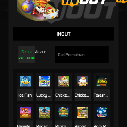
INOUT
Semua
Arcade
permainan
Ice Fish
Lucky Ducky
Chicken Road 2.0
Chicken Road
Forest Arrow
Hamster Run
Penalty Unlimited
Plinko Aztec
Rabbit Road
Rock Paper Scissors