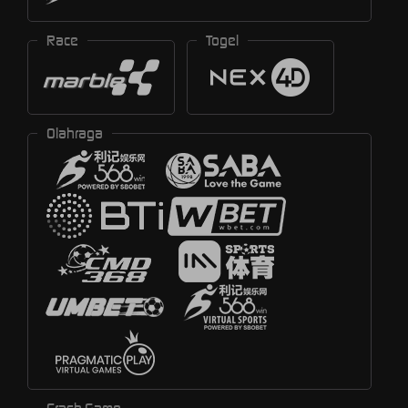
Race
Togel
Olahraga