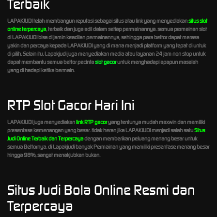
Terbaik
LAPAKJUDI telah membangun reputasi sebagai situs atau link yang menyediakan
situs slot
online terpercaya
, terbaik dan juga adil dalam setiap permainannya. semua permainan slot
di LAPAKJUDI bisa di jamin keadilan permainannya, sehingga para bettor dapat merasa
yakin dan percaya kepada LAPAKJUDI yang di mana menjadi platform yang tepat di untuk
di pilih. Selain itu, Lapakjudi juga menyediakan media atau layanan 24 jam non stop untuk
dapat membantu semua bettor pecinta
slot gacor
untuk menghadapi apapun masalah
yang di hadapi ketika bermain.
RTP Slot Gacor Hari Ini
LAPAKJUDI juga menyediakan
link RTP gacor
yang tentunya mudah maxwin dan memiliki
presentase kemenangan yang besar. tidak heran jika LAPAKJUDI menjadi salah satu
Situs
Judi Online Terbaik dan Terpercaya
dengan memberikan peluang menang besar untuk
semua Bettornya. di Lapakjudi banyak Permainan yang memiliki presentase menang besar
hingga 98%, sangat menakjubkan bukan.
Situs Judi Bola Online Resmi dan
Terpercaya