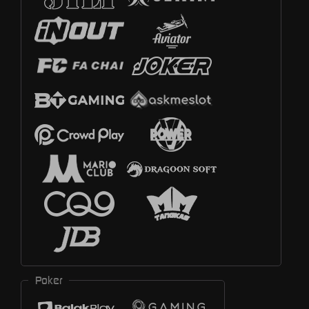
Poker