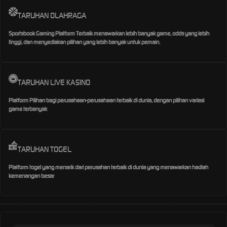
TARUHAN OLAHRAGA
Sportsbook Gaming Platform Terbaik menawarkan lebih banyak game, odds yang lebih
tinggi, dan menyediakan pilihan yang lebih banyak untuk pemain.
TARUHAN LIVE KASINO
Platform Pilihan bagi perusahaan-perusahaan terbaik di dunia, dengan pilihan variasi
game terbanyak
TARUHAN TOGEL
Platform togel yang menarik dari perusahan terbaik di dunia yang menawarkan hadiah
kemenangan besar