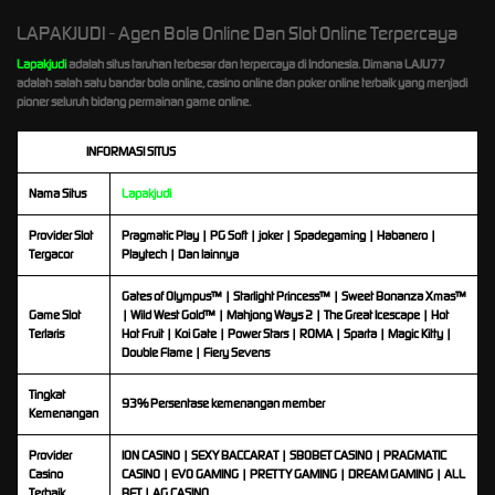
LAPAKJUDI - Agen Bola Online Dan Slot Online Terpercaya
Lapakjudi
adalah situs taruhan terbesar dan terpercaya di Indonesia. Dimana
LAJU77
adalah salah satu bandar bola online, casino online dan poker online terbaik yang menjadi
pioner seluruh bidang permainan game online.
INFORMASI SITUS
Nama Situs
Lapakjudi
Provider Slot
Pragmatic Play | PG Soft | joker | Spadegaming | Habanero |
Tergacor
Playtech | Dan lainnya
Gates of Olympus™ | Starlight Princess™ | Sweet Bonanza Xmas™
Game Slot
| Wild West Gold™ | Mahjong Ways 2 | The Great Icescape | Hot
Terlaris
Hot Fruit | Koi Gate | Power Stars | ROMA | Sparta | Magic Kitty |
Double Flame | Fiery Sevens
Tingkat
93% Persentase kemenangan member
Kemenangan
Provider
ION CASINO | SEXY BACCARAT | SBOBET CASINO | PRAGMATIC
Casino
CASINO | EVO GAMING | PRETTY GAMING | DREAM GAMING | ALL
Terbaik
BET | AG CASINO