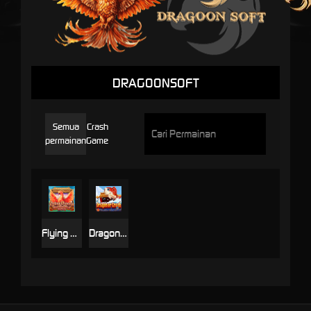
DRAGOONSOFT
Semua
Crash
permainan
Game
Flying Phoenix
Dragon or Crash