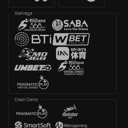
Olahraga
Crash Game