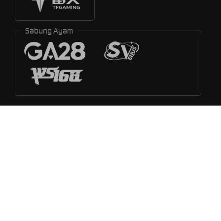
Sabung Ayam