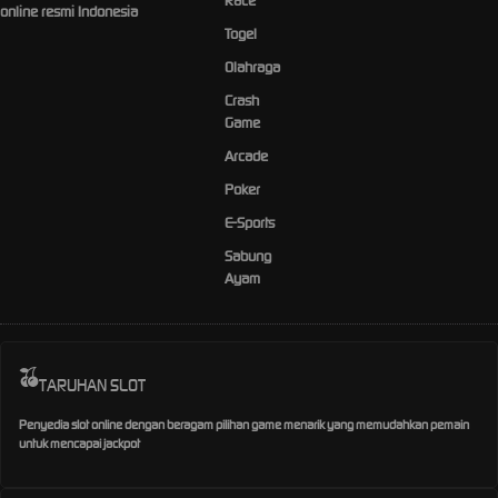
Race
online resmi Indonesia
Togel
Olahraga
Crash
Game
Arcade
Poker
E-Sports
Sabung
Ayam
TARUHAN SLOT
Penyedia slot online dengan beragam pilihan game menarik yang memudahkan pemain
untuk mencapai jackpot