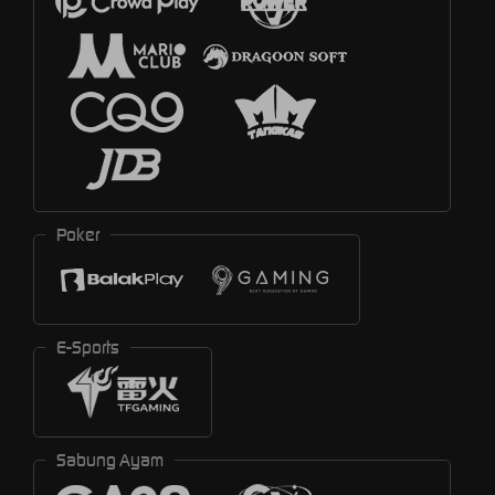
Poker
E-Sports
Sabung Ayam