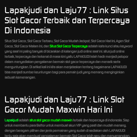
Lapakjudi dan Laju77 : Link Situs
Slot Gacor Terbaik dan Terpercaya
Di Indonesia
Situs Slot Gacor, Slot Gacor Terbaru, Slot Gacor Mudah Jackpot, Slot Gacor Hari Ini, Agen Slot
Gacor, Slot Gacor Malam Ini, dan
Situs Slot Gacor Terpercaya
adalah kata kunci atau keyword
yang saat ini paling banyak di bicarakan di kalangan judi online saat ini. situs judi online
terbaik, terpercaya dan terkenal di masa kini yaitu LAPAKJUDI telah hadir menjadi pelopor
dalam menyediakan pengalaman bermain slot gacor terpercaya dan menarik serta
menguntungkan. Di artikel kali ini kita akan menjelaskan tentang bagaimana
LAPAKJUDI
bisa menjadi sumber keuntungan bagi para pemain judi yang memang menginginkan
sebuah kemenangan.
Lapakjudi dan Laju77 : Link Slot
Gacor Mudah Maxwin Hari Ini
Lapakjudi
adalah
situs slot gacor mudah maxwin
terbaik dan terpercaya di indonesia. Siap
untuk membantu para Bettor untuk membuat akun VIP yang pasti dan mudah menang.
dengan beragam pilihan dan jenis permainan yang sudah di sediakan oleh LAPAKJUDI
tentu saja akan membuat pengalaman bermain Slot Gacor lebih seru dan menyenangkan,