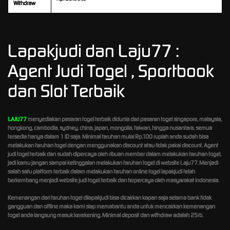
Withdraw
Lapakjudi dan Laju77 :
Agent Judi Togel , Sportbook
dan Slot Terbaik
LAJU77
menyediakan pasaran togel terbaik didunia dari pasaran togel singapore, malaysia,
hongkong, cambodia, sydney, china, japan, mongolia, taiwan, hingga nusantara, semua
tersedia hanya dalam 1 ID saja. Minimal taruhan mulai Rp.100 rupiah anda sudah bisa
melakukan taruhan togel dengan menggunakan discount atau tidak pakai discount. Agent
judi togel terbaik dan sudah dipercaya oleh ribuan member dalam melakukan taruhan togel,
jadi kamu jangan sampai ketinggalan melakukan taruhan togel di website Laju77. Menjadi
salah satu platform terbaik dalam melakukan taruhan online togel
lapakjudi
telah
berkembang menjadi website judi togel terbaik dan terpercaya oleh masyarakat indonesia.
Kemenangan dari taruhan togel dilapakjudi bisa dicairkan kapan saja selama bank tidak
gangguan dan offline maka kami siap memabantu anda untuk mencairkan kemenangan
togel anda langsung masuk kerekening. Minimal deposit dan withdraw adalah 25rb.