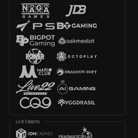
Live Casino