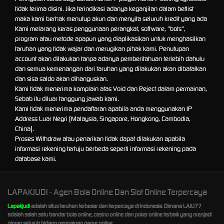
tidak terima disini. Jika terindikasi adanya keganjilan dalam betlist
maka kami berhak menutup akun dan menyita seluruh kredit yang ada
Kami melarang keras penggunaan perangkat, software, "bots",
program atau metode apapun yang diaplikasikan untuk menghasilkan
taruhan yang tidak wajar dan merugikan pihak kami. Penutupan
account akan dilakukan tanpa adanya pemberitahuan terlebih dahulu
dan semua kemenangan dari taruhan yang dilakukan akan dibatalkan
dan sisa saldo akan dihanguskan.
Kami tidak menerima komplain atas Void dan Reject dalam permainan,
Sebab itu diluar tanggung jawab kami.
Kami tidak menerima pendaftaran apabila anda menggunakan IP
Address Luar Negri (Malaysia, Singapore, Hongkong, Cambodia,
China).
Proses Withdraw atau penarikan tidak dapat dilakukan apabila
informasi rekening tertuju berbeda seperti informasi rekening pada
database kami.
LAPAKJUDI - Agen Bola Online Dan Slot Online Terpercaya
Lapakjudi
adalah situs taruhan terbesar dan terpercaya di Indonesia. Dimana
LAJU77
adalah salah satu bandar bola online, casino online dan poker online terbaik yang menjadi
pioner seluruh bidang permainan game online.