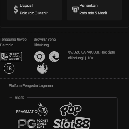
Deposit
Penarikan
Rata-rata 3 Menit
Rata-rata 5 Menit
Tanggung Jawab
Browser Yang
Bermain
Didukung
©2026 LAPAKJUDI. Hak cipta
dilindungi | 18+
Platform Penyedia Layanan
Slots