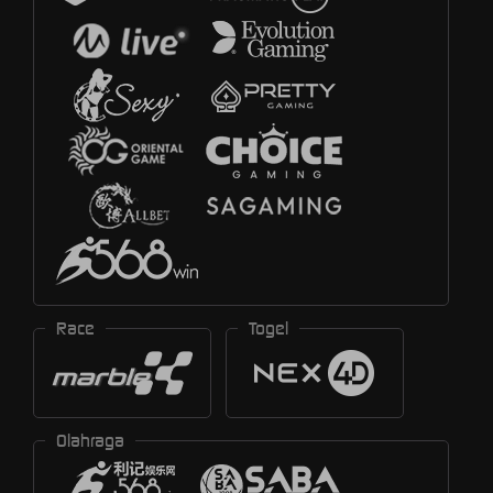
Race
Togel
Olahraga