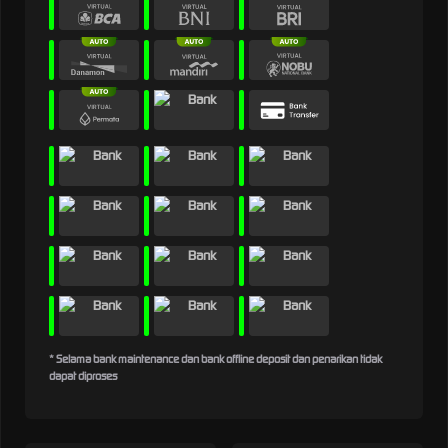
* Selama bank maintenance dan bank offline deposit dan penarikan tidak
dapat diproses