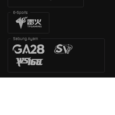
E-Sports
Sabung Ayam