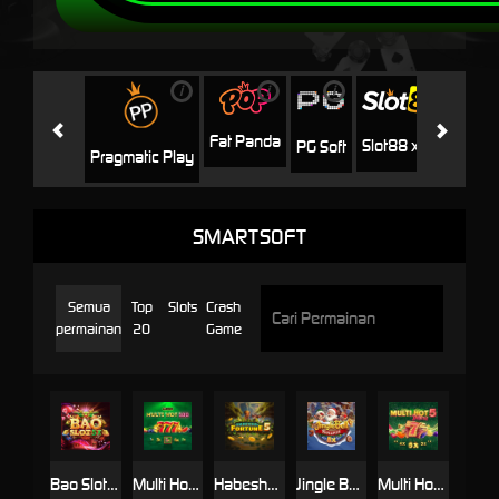
i
i
i
i
i
Facha
Fat Panda
Slot88 x PP
PG Soft
Pragmatic Play
SMARTSOFT
Semua
Top
Slots
Crash
permainan
20
Game
Bao Slot 5X
Multi Hot 100
Habesha Fortune 5
Jingle Bell Bonanza
Multi Hot 5 Deluxe