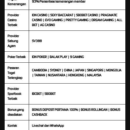
93% Persentase kemenangan member
Kemenangan
Provider
ION CASINO | SEXY BACCARAT | SBOBET CASINO | PRAGMATIC
Casino
CASINO | EVO GAMING | PRETTY GAMING | DREAM GAMING | ALL
Terbaik
BET | AG CASINO
Provider
Sabung
SV388
Ayam
Poker Terbaik
IDN POKER | BALAK PLAY | 9 GAMING
Pasaran
CAMBODIA | SYDNEY | CHINA | JAPAN | SINGAPORE | MONGOLIA
Togel
| TAIWAN | NUSANTARA | HONGKONG | MALAYSIA
Terlengkap
Provider
Sportbook
IBCBET | SBOBET
Terbaik
Bonus yang
BONUS DEPOSIT PERTAMA 100% | BONUS ROLLINGAN | BONUS
disediakan
CASHBACK
Kontak
Livechat dan WhatsApp