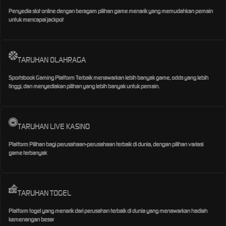
Penyedia slot online dengan beragam pilihan game menarik yang memudahkan pemain
untuk mencapai jackpot
TARUHAN OLAHRAGA
Sportsbook Gaming Platform Terbaik menawarkan lebih banyak game, odds yang lebih
tinggi, dan menyediakan pilihan yang lebih banyak untuk pemain.
TARUHAN LIVE KASINO
Platform Pilihan bagi perusahaan-perusahaan terbaik di dunia, dengan pilihan variasi
game terbanyak
TARUHAN TOGEL
Platform togel yang menarik dari perusahan terbaik di dunia yang menawarkan hadiah
kemenangan besar