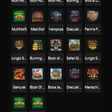
Multi Hot 40
Multi Hot 10
Multi Hot Ways
Burning Ice 40
Wild & Gods
MultiHot5
Mad Slot
Vampires
Dracula's Fortune
Farm's Fortune
Jungle Sisters Deluxe
Burning Ice
Book of Futuria
Safari Simba
Jungle Sisters
Samurai
Book Of Bonanza
Boka Jamba 10
Dracula's Fortune Halloween Edition
Mariachi Coins