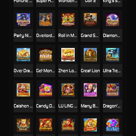
Fortune Twins
Super Hoo Hey How
Wonderful Christmas
Golf 2
King's Sword
Party Night
Overlord & Concubine
Roll in Money
Grand Sheriff
Diamond Mogul
Over Dragon's Gate
Get Money
Zhen Long Ju Bao
Great Lion
Ultra Treasure
Caishen Coming
Candy Dynasty
LU LING QI
Many Beauties
Dragon's Treasure