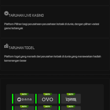
TARUHAN LIVE KASINO
Platform Pilihan bagi perusahaan-perusahaan terbaik di dunia, dengan pilihan variasi
game terbanyak
TARUHAN TOGEL
Platform togel yang menarik dari perusahan terbaik di dunia yang menawarkan hadiah
kemenangan besar