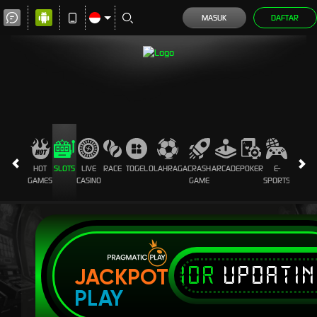
MASUK
DAFTAR
HOT
SLOTS
LIVE
RACE
TOGEL
OLAHRAGA
CRASH
ARCADE
POKER
E-
SABUN
GAMES
CASINO
GAME
SPORTS
AYAM
IDR
UPDATI
JACKPOT
PLAY