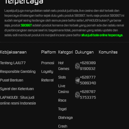
Terpercaya
Lapakjudi juga menyediakan salah satu produk judi bola, live casino dan slot terbaik dan
terpercaya di kalangan bettor sejak dulu yaitu produk SBOBET. tentu saja produk SBOBET ini
sudah sangat sering terdengar oleh semua para bettor setia LAPAKJUDI bukan? ya benar
saja, produk
SBOBET
adalah produk ternama dan terbaik yang pernah ada dan selalu ramai
di perbincangkan sampai saat ini. bagaimana tidak, permainan yang selalu update dan
selalu adil membuat produk ini menjadi incaran para bettor
situs judi bola online terpercaya
.
Kebijaksanaan
Platform
Kategori
Dukungan
Komunitas
Tentang LAJU77
Promosi
Hot
+628389
Games
9190932
Responsible Gambling
Loyalty
Slots
+628777
Pusat Bantuan
Referral
5089340
Live
Syarat dan Ketentuan
Casino
+628787
LAPAKJUDI : Situs judi
5753375
Race
online resmi Indonesia
Togel
Olahraga
Crash