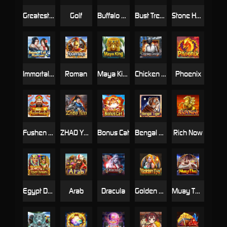
Greatest Circus
Golf
Buffalo Burst
Bust Treasury
Stone Hominid
Immortal Heroes
Roman
Maya King
Chicken Dinner
Phoenix
Fushen Coming
ZHAO YUN
Bonus Cat
Bengal Tiger
Rich Now
Egypt Dynasty
Arab
Dracula
Golden Eye
Muay Thai