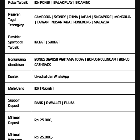
Poker Terbaik
IDN POKER | BALAK PLAY | 9 GAMING
Pasaran
CAMBODIA | SYDNEY | CHINA | JAPAN | SINGAPORE | MONGOLIA
Togel
| TAIWAN | NUSANTARA | HONGKONG | MALAYSIA
Terlengkap
Provider
Sportbook
IBCBET | SBOBET
Terbaik
Bonus yang
BONUS DEPOSIT PERTAMA 100% | BONUS ROLLINGAN | BONUS
disediakan
CASHBACK
Kontak
Livechat dan WhatsApp
Mata Uang
IDR ( Rupiah )
Support
BANK | E-WALLET | PULSA
Deposit
Minimal
Rp. 25.000,-
Deposit
Minimal
Rp. 25.000,-