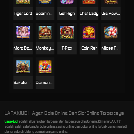
Tiger Lord
Booming Gems
Get High
Chef Lady
Ore Power
More Beauties
Monkey King
T-Rex
Coin Rat
Midas Touch
Bakufu Shogun
Diamond 7
LAPAKJUDI - Agen Bola Online Dan Slot Online Terpercaya
Lapakjudi
adalah situs taruhan terbesar dan terpercaya di Indonesia. Dimana
LAJU77
adalah salah satu bandar bola online, casino online dan poker online terbaik yang menjadi
pioner seluruh bidang permainan game online.