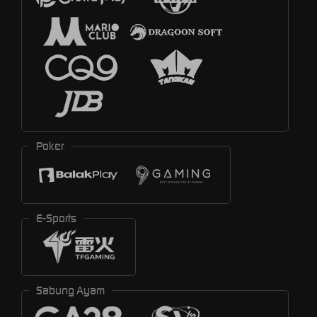
Poker
E-Sports
Sabung Ayam