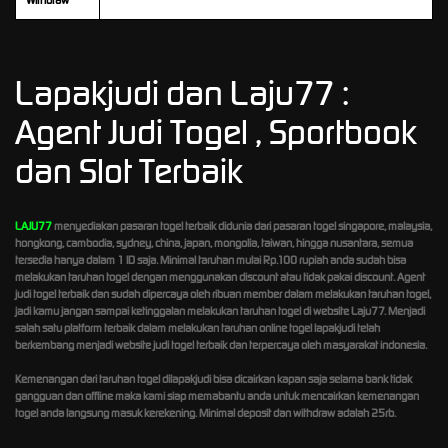
Withdraw
Lapakjudi dan Laju77 :
Agent Judi Togel , Sportbook
dan Slot Terbaik
LAJU77
menyediakan pasaran togel terbaik didunia dari pasaran togel singapore, malaysia,
hongkong, cambodia, sydney, china, japan, mongolia, taiwan, hingga nusantara, semua
tersedia hanya dalam 1 ID saja. Minimal taruhan mulai Rp.100 rupiah anda sudah bisa
melakukan taruhan togel dengan menggunakan discount atau tidak pakai discount. Agent
judi togel terbaik dan sudah dipercaya oleh ribuan member dalam melakukan taruhan togel,
jadi kamu jangan sampai ketinggalan melakukan taruhan togel di website Laju77. Menjadi
salah satu platform terbaik dalam melakukan taruhan online togel
lapakjudi
telah
berkembang menjadi website judi togel terbaik dan terpercaya oleh masyarakat indonesia.
Kemenangan dari taruhan togel dilapakjudi bisa dicairkan kapan saja selama bank tidak
gangguan dan offline maka kami siap memabantu anda untuk mencairkan kemenangan
togel anda langsung masuk kerekening. Minimal deposit dan withdraw adalah 25rb.