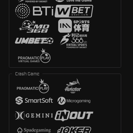
Crash Game