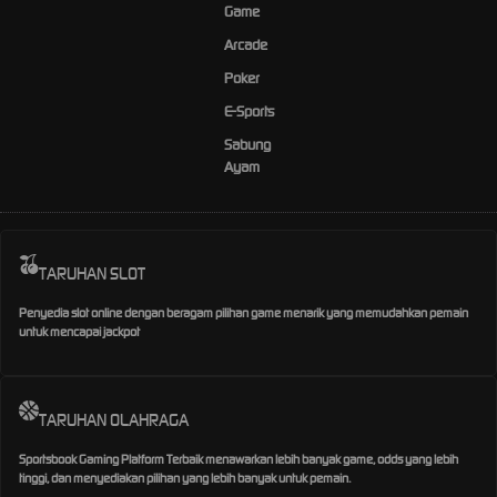
Game
Arcade
Poker
E-Sports
Sabung
Ayam
TARUHAN SLOT
Penyedia slot online dengan beragam pilihan game menarik yang memudahkan pemain
untuk mencapai jackpot
TARUHAN OLAHRAGA
Sportsbook Gaming Platform Terbaik menawarkan lebih banyak game, odds yang lebih
tinggi, dan menyediakan pilihan yang lebih banyak untuk pemain.