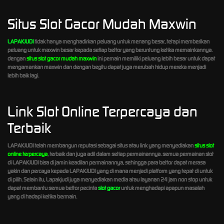
Situs Slot Gacor Mudah Maxwin
LAPAKJUDI
tidak hanya menghadirkan peluang untuk menang besar, tetapi memberikan
peluang untuk maxwin besar kepada setiap bettor yang beruntung ketika memainkannya.
dengan
situs slot gacor mudah maxwin
ini pemain memiliki peluang lebih besar untuk dapat
mengamankan maxwin dan dengan begitu dapat juga merubah hidup mereka menjadi
lebih baik lagi.
Link Slot Online Terpercaya dan
Terbaik
LAPAKJUDI telah membangun reputasi sebagai situs atau link yang menyediakan
situs slot
online terpercaya
, terbaik dan juga adil dalam setiap permainannya. semua permainan slot
di LAPAKJUDI bisa di jamin keadilan permainannya, sehingga para bettor dapat merasa
yakin dan percaya kepada LAPAKJUDI yang di mana menjadi platform yang tepat di untuk
di pilih. Selain itu, Lapakjudi juga menyediakan media atau layanan 24 jam non stop untuk
dapat membantu semua bettor pecinta
slot gacor
untuk menghadapi apapun masalah
yang di hadapi ketika bermain.