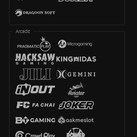
Arcade