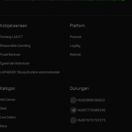
Kebijaksanaan
Platform
Tentang LAJU77
Promosi
Responsible Gambling
Loyalty
Pusat Bantuan
Referral
Syarat dan Ketentuan
LAPAKJUDI : Situs judi online resmi Indonesia
Kategori
Dukungan
Hot Games
+6283899190932
Slots
+6287775089340
Live Casino
+6287875753375
Race