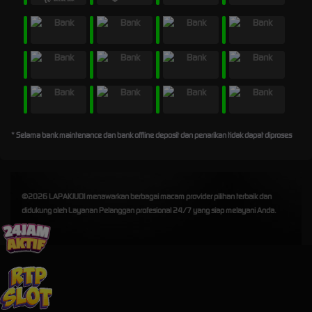
* Selama bank maintenance dan bank offline deposit dan penarikan tidak dapat diproses
©2026 LAPAKJUDI menawarkan berbagai macam provider pilihan terbaik dan
didukung oleh Layanan Pelanggan profesional 24/7 yang siap melayani Anda.