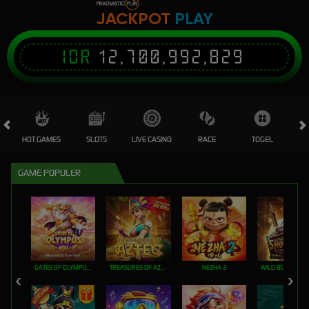
JACKPOT
PLAY
IDR
12,700,992,829
HOT GAMES
SLOTS
LIVE CASINO
RACE
TOGEL
OL
GAME POPULER
GATES OF OLYMPUS POP
TREASURES OF AZTEC
NEZHA 2