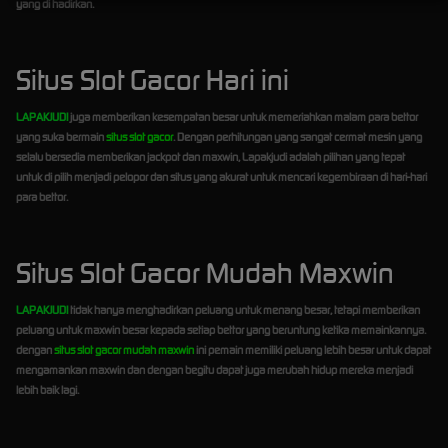
yang di hadirkan.
Situs Slot Gacor Hari ini
LAPAKJUDI
juga memberikan kesempatan besar untuk memeriahkan malam para bettor
yang suka bermain
situs slot gacor
. Dengan perhitungan yang sangat cermat mesin yang
selalu bersedia memberikan jackpot dan maxwin, Lapakjudi adalah pilihan yang tepat
untuk di pilih menjadi pelopor dan situs yang akurat untuk mencari kegembiraan di hari-hari
para bettor.
Situs Slot Gacor Mudah Maxwin
LAPAKJUDI
tidak hanya menghadirkan peluang untuk menang besar, tetapi memberikan
peluang untuk maxwin besar kepada setiap bettor yang beruntung ketika memainkannya.
dengan
situs slot gacor mudah maxwin
ini pemain memiliki peluang lebih besar untuk dapat
mengamankan maxwin dan dengan begitu dapat juga merubah hidup mereka menjadi
lebih baik lagi.