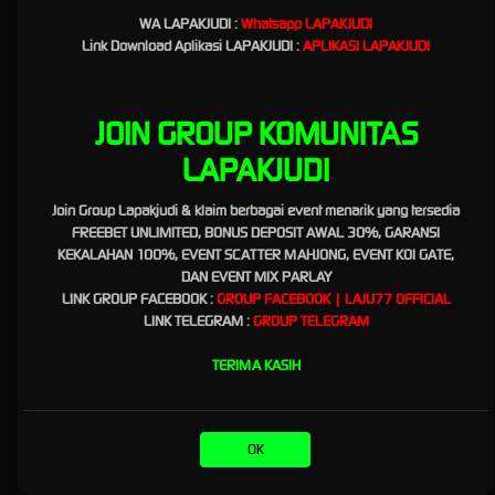
WA LAPAKJUDI :
Whatsapp LAPAKJUDI
Lapakjudi dan Laju77 : Link Slot
Link Download Aplikasi LAPAKJUDI :
APLIKASI LAPAKJUDI
Gacor Mudah Maxwin Hari Ini
Lapakjudi
adalah
situs slot gacor mudah maxwin
terbaik dan terpercaya di indonesia. Siap
JOIN GROUP KOMUNITAS
untuk membantu para Bettor untuk membuat akun VIP yang pasti dan mudah menang.
LAPAKJUDI
dengan beragam pilihan dan jenis permainan yang sudah di sediakan oleh LAPAKJUDI
tentu saja akan membuat pengalaman bermain Slot Gacor lebih seru dan menyenangkan,
terlebih lagi tentunya menguntungkan.
Join Group Lapakjudi & klaim berbagai event menarik yang tersedia
FREEBET UNLIMITED, BONUS DEPOSIT AWAL 30%, GARANSI
KEKALAHAN 100%, EVENT SCATTER MAHJONG, EVENT KOI GATE,
DAN EVENT MIX PARLAY
Situs Slot Gacor Terbaru dan Game
LINK GROUP FACEBOOK :
GROUP FACEBOOK | LAJU77 OFFICIAL
Terlengkap
LINK TELEGRAM
:
GROUP TELEGRAM
TERIMA KASIH
Situs LAPAKJUDI adalah jawaban bagi para pecinta slot gacor, dengan bermain di situs
tersebut peluang menang dengan maksimal tentu sangat mudah di dapatkan oleh para
bettor. hal paling di utamakan oleh situs LAPAKJUDI adalah membuat semua bettor lebih
nyaman bermain dan tentunya memberikan kemenangan sesuai dengan harapan para
OK
bettor. Dengan mesin slot terbaru dan pengalaman bermain yang selalu update setiap hari
tentunya memberikan peluang untuk menang lebih banyak di setiap putaran
slot gacor