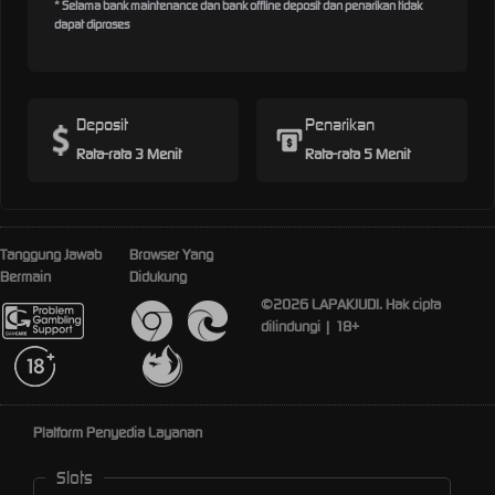
* Selama bank maintenance dan bank offline deposit dan penarikan tidak
dapat diproses
Deposit
Penarikan
Rata-rata 3 Menit
Rata-rata 5 Menit
Tanggung Jawab
Browser Yang
Bermain
Didukung
©2026 LAPAKJUDI. Hak cipta
dilindungi | 18+
Platform Penyedia Layanan
Slots