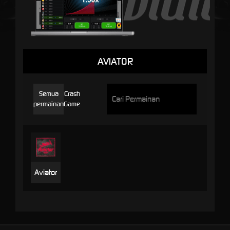
AVIATOR
Semua
Crash
permainan
Game
Aviator