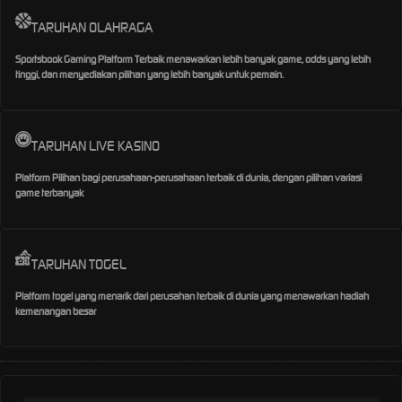
TARUHAN OLAHRAGA
Sportsbook Gaming Platform Terbaik menawarkan lebih banyak game, odds yang lebih
tinggi, dan menyediakan pilihan yang lebih banyak untuk pemain.
TARUHAN LIVE KASINO
Platform Pilihan bagi perusahaan-perusahaan terbaik di dunia, dengan pilihan variasi
game terbanyak
TARUHAN TOGEL
Platform togel yang menarik dari perusahan terbaik di dunia yang menawarkan hadiah
kemenangan besar