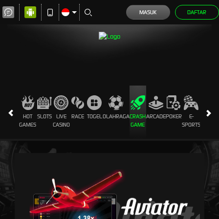
MASUK
DAFTAR
HOT
SLOTS
LIVE
RACE
TOGEL
OLAHRAGA
CRASH
ARCADE
POKER
E-
SABUN
GAMES
CASINO
GAME
SPORTS
AYAM