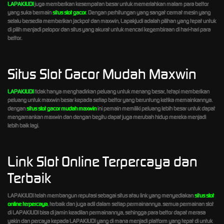
LAPAKJUDI
juga memberikan kesempatan besar untuk memeriahkan malam para bettor
yang suka bermain
situs slot gacor
. Dengan perhitungan yang sangat cermat mesin yang
selalu bersedia memberikan jackpot dan maxwin, Lapakjudi adalah pilihan yang tepat untuk
di pilih menjadi pelopor dan situs yang akurat untuk mencari kegembiraan di hari-hari para
bettor.
Situs Slot Gacor Mudah Maxwin
LAPAKJUDI
tidak hanya menghadirkan peluang untuk menang besar, tetapi memberikan
peluang untuk maxwin besar kepada setiap bettor yang beruntung ketika memainkannya.
dengan
situs slot gacor mudah maxwin
ini pemain memiliki peluang lebih besar untuk dapat
mengamankan maxwin dan dengan begitu dapat juga merubah hidup mereka menjadi
lebih baik lagi.
Link Slot Online Terpercaya dan
Terbaik
LAPAKJUDI telah membangun reputasi sebagai situs atau link yang menyediakan
situs slot
online terpercaya
, terbaik dan juga adil dalam setiap permainannya. semua permainan slot
di LAPAKJUDI bisa di jamin keadilan permainannya, sehingga para bettor dapat merasa
yakin dan percaya kepada LAPAKJUDI yang di mana menjadi platform yang tepat di untuk