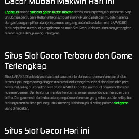
Gacor Mudah Maxwin Hari Ini
Lapakjudi
adalah
situs slot gacor mudah maxwin
terbaik dan terpercaya di indonesia. Siap
untuk membantu para Bettor untuk membuat akun VIP yang pasti dan mudah menang.
dengan beragam pilihan dan jenis permainan yang sudah di sediakan oleh LAPAKJUDI
tentu saja akan membuat pengalaman bermain Slot Gacor lebih seru dan menyenangkan,
terlebih lagi tentunya menguntungkan.
Situs Slot Gacor Terbaru dan Game
Terlengkap
Situs LAPAKJUDI adalah jawaban bagi para pecinta slot gacor, dengan bermain di situs
tersebut peluang menang dengan maksimal tentu sangat mudah di dapatkan oleh para
bettor. hal paling di utamakan oleh situs LAPAKJUDI adalah membuat semua bettor lebih
nyaman bermain dan tentunya memberikan kemenangan sesuai dengan harapan para
bettor. Dengan mesin slot terbaru dan pengalaman bermain yang selalu update setiap hari
tentunya memberikan peluang untuk menang lebih banyak di setiap putaran
slot gacor
yang di hadirkan.
Situs Slot Gacor Hari ini