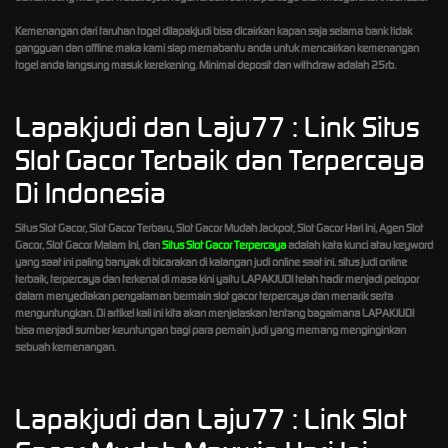
Kemenangan dari taruhan togel dilapakjudi bisa dicairkan kapan saja selama bank tidak
gangguan dan offline maka kami siap memabantu anda untuk mencairkan kemenangan
togel anda langsung masuk kerekening. Minimal deposit dan withdraw adalah 25rb.
Lapakjudi dan Laju77 : Link Situs
Slot Gacor Terbaik dan Terpercaya
Di Indonesia
Situs Slot Gacor, Slot Gacor Terbaru, Slot Gacor Mudah Jackpot, Slot Gacor Hari Ini, Agen Slot
Gacor, Slot Gacor Malam Ini, dan
Situs Slot Gacor Terpercaya
adalah kata kunci atau keyword
yang saat ini paling banyak di bicarakan di kalangan judi online saat ini. situs judi online
terbaik, terpercaya dan terkenal di masa kini yaitu LAPAKJUDI telah hadir menjadi pelopor
dalam menyediakan pengalaman bermain slot gacor terpercaya dan menarik serta
menguntungkan. Di artikel kali ini kita akan menjelaskan tentang bagaimana
LAPAKJUDI
bisa menjadi sumber keuntungan bagi para pemain judi yang memang menginginkan
sebuah kemenangan.
Lapakjudi dan Laju77 : Link Slot