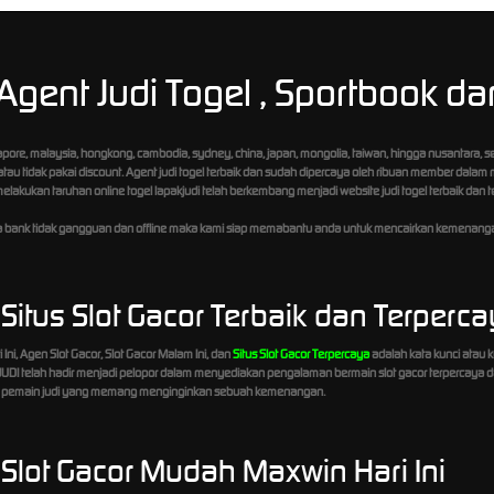
gent Judi Togel , Sportbook dan
apore, malaysia, hongkong, cambodia, sydney, china, japan, mongolia, taiwan, hingga nusantara, s
u tidak pakai discount. Agent judi togel terbaik dan sudah dipercaya oleh ribuan member dalam
 melakukan taruhan online togel
lapakjudi
telah berkembang menjadi website judi togel terbaik dan 
ama bank tidak gangguan dan offline maka kami siap memabantu anda untuk mencairkan kemenanga
Situs Slot Gacor Terbaik dan Terperc
i Ini, Agen Slot Gacor, Slot Gacor Malam Ini, dan
Situs Slot Gacor Terpercaya
adalah kata kunci atau k
LAPAKJUDI telah hadir menjadi pelopor dalam menyediakan pengalaman bermain slot gacor terpercaya d
ra pemain judi yang memang menginginkan sebuah kemenangan.
 Slot Gacor Mudah Maxwin Hari Ini