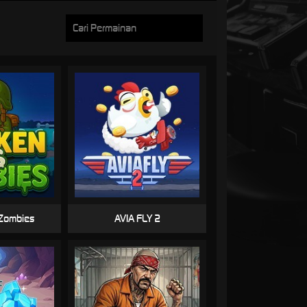
 Zombies
AVIA FLY 2