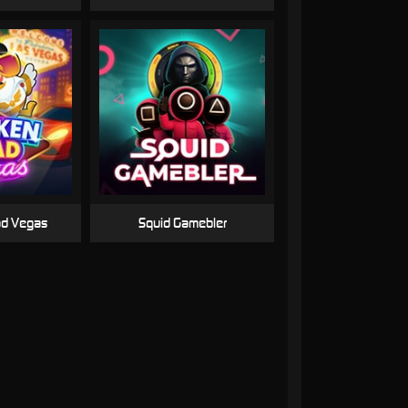
ad Vegas
Squid Gamebler