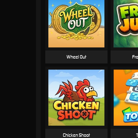
Wheel Out
Fr
Chicken Shoot