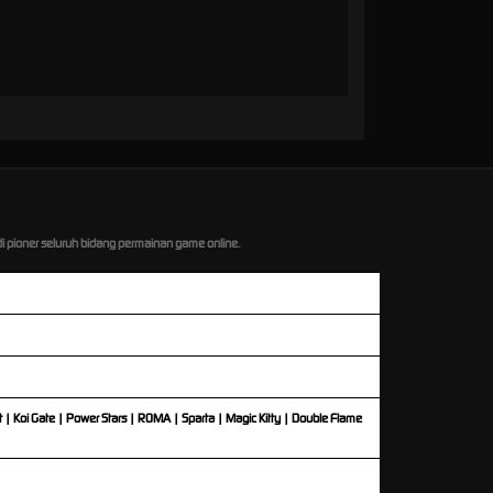
di pioner seluruh bidang permainan game online.
| Koi Gate | Power Stars | ROMA | Sparta | Magic Kitty | Double Flame