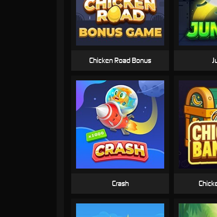
Chicken Road Bonus
J
Crash
Chick