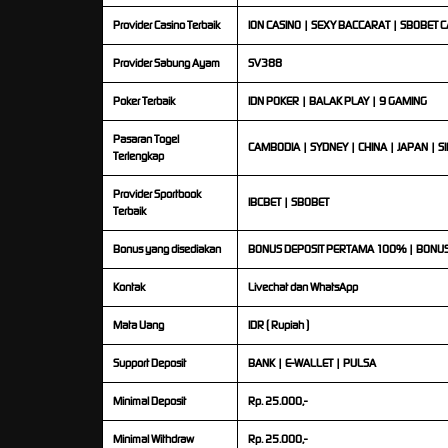
Provider Casino Terbaik
ION CASINO | SEXY BACCARAT | SBOBET 
Provider Sabung Ayam
SV388
Poker Terbaik
IDN POKER | BALAK PLAY | 9 GAMING
Pasaran Togel
CAMBODIA | SYDNEY | CHINA | JAPAN | 
Terlengkap
Provider Sportbook
IBCBET | SBOBET
Terbaik
Bonus yang disediakan
BONUS DEPOSIT PERTAMA 100% | BONUS
Kontak
Livechat dan WhatsApp
Mata Uang
IDR ( Rupiah )
Support Deposit
BANK | E-WALLET | PULSA
Minimal Deposit
Rp. 25.000,-
Minimal Withdraw
Rp. 25.000,-