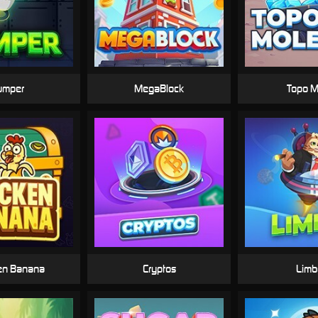
umper
MegaBlock
Topo M
en Banana
Cryptos
Limb