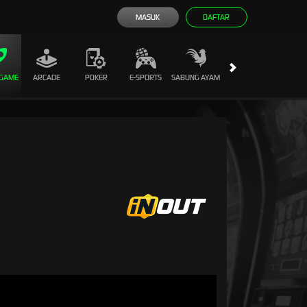
MASUK
DAFTAR
 GAME
ARCADE
POKER
E-SPORTS
SABUNG AYAM
PROMOSI