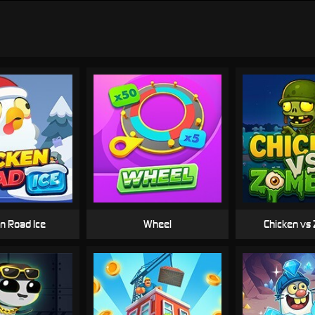
n Road Ice
Wheel
Chicken vs