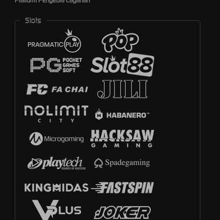
Platform Penyedia Layanan
Slots