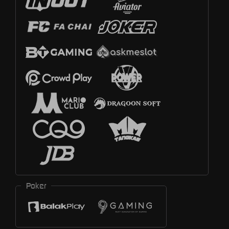
Poker