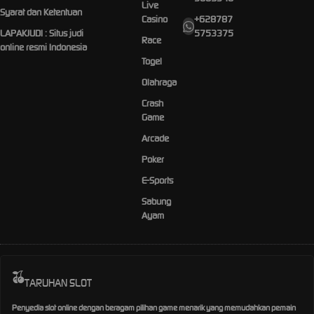
Live
Syarat dan Ketentuan
Casino
+628787
LAPAKJUDI : Situs judi
5753375
Race
online resmi Indonesia
Togel
Olahraga
Crash
Game
Arcade
Poker
E-Sports
Sabung
Ayam
TARUHAN SLOT
Penyedia slot online dengan beragam pilihan game menarik yang memudahkan pemain