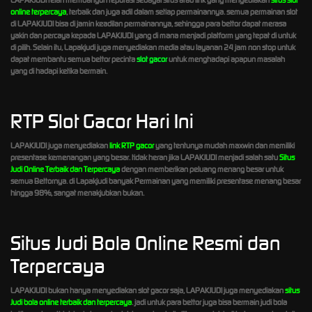
online terpercaya
, terbaik dan juga adil dalam setiap permainannya. semua permainan slot
di LAPAKJUDI bisa di jamin keadilan permainannya, sehingga para bettor dapat merasa
yakin dan percaya kepada LAPAKJUDI yang di mana menjadi platform yang tepat di untuk
di pilih. Selain itu, Lapakjudi juga menyediakan media atau layanan 24 jam non stop untuk
dapat membantu semua bettor pecinta
slot gacor
untuk menghadapi apapun masalah
yang di hadapi ketika bermain.
RTP Slot Gacor Hari Ini
LAPAKJUDI juga menyediakan
link RTP gacor
yang tentunya mudah maxwin dan memiliki
presentase kemenangan yang besar. tidak heran jika LAPAKJUDI menjadi salah satu
Situs
Judi Online Terbaik dan Terpercaya
dengan memberikan peluang menang besar untuk
semua Bettornya. di Lapakjudi banyak Permainan yang memiliki presentase menang besar
hingga 98%, sangat menakjubkan bukan.
Situs Judi Bola Online Resmi dan
Terpercaya
LAPAKJUDI bukan hanya menyediakan slot gacor saja, LAPAKJUDI juga menyediakan
situs
Judi bola online terbaik dan terpercaya
. jadi untuk para bettor juga bisa bermain judi bola