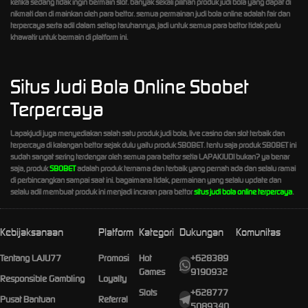
ketika sedang tidak ingin bermain slot. banyak sekali pilihan produk judi bola yang dapat di
nikmati dan di mainkan oleh para bettor. semua permainan judi bola online adalah fair dan
terpercaya serta adil dalam setiap taruhannya, jadi untuk semua para bettor tidak perlu
khawatir untuk bermain di platform ini.
Situs Judi Bola Online Sbobet
Terpercaya
Lapakjudi juga menyediakan salah satu produk judi bola, live casino dan slot terbaik dan
terpercaya di kalangan bettor sejak dulu yaitu produk SBOBET. tentu saja produk SBOBET ini
sudah sangat sering terdengar oleh semua para bettor setia LAPAKJUDI bukan? ya benar
saja, produk
SBOBET
adalah produk ternama dan terbaik yang pernah ada dan selalu ramai
di perbincangkan sampai saat ini. bagaimana tidak, permainan yang selalu update dan
selalu adil membuat produk ini menjadi incaran para bettor
situs judi bola online terpercaya
.
Kebijaksanaan
Platform
Kategori
Dukungan
Komunitas
Tentang LAJU77
Promosi
Hot
+628389
Games
9190932
Responsible Gambling
Loyalty
Slots
+628777
Pusat Bantuan
Referral
5089340