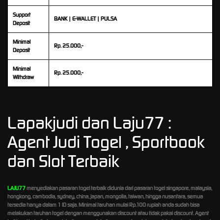
Support
BANK | E-WALLET | PULSA
Deposit
Minimal
Rp. 25.000,-
Deposit
Minimal
Rp. 25.000,-
Withdraw
Lapakjudi dan Laju77 :
Agent Judi Togel , Sportbook
dan Slot Terbaik
LAJU77
menyediakan pasaran togel terbaik didunia dari pasaran togel singapore, malaysia,
hongkong, cambodia, sydney, china, japan, mongolia, taiwan, hingga nusantara, semua
tersedia hanya dalam 1 ID saja. Minimal taruhan mulai Rp.100 rupiah anda sudah bisa
melakukan taruhan togel dengan menggunakan discount atau tidak pakai discount. Agent