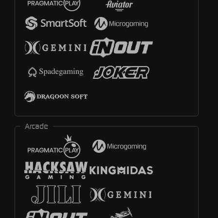
Arcade