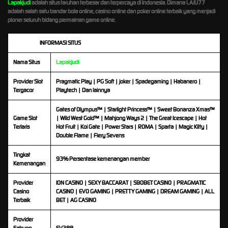
Lapakjudi
adalah situs taruhan terbesar dan terpercaya di Indonesia. Dimana
LAJU77
adalah salah satu bandar bola online, casino online dan poker online terbaik yang menjadi
pioner seluruh bidang permainan game online.
INFORMASI SITUS
Nama Situs
Lapakjudi
Provider Slot
Pragmatic Play | PG Soft | joker | Spadegaming | Habanero |
Tergacor
Playtech | Dan lainnya
Gates of Olympus™ | Starlight Princess™ | Sweet Bonanza Xmas™
Game Slot
| Wild West Gold™ | Mahjong Ways 2 | The Great Icescape | Hot
Terlaris
Hot Fruit | Koi Gate | Power Stars | ROMA | Sparta | Magic Kitty |
Double Flame | Fiery Sevens
Tingkat
93% Persentase kemenangan member
Kemenangan
Provider
ION CASINO | SEXY BACCARAT | SBOBET CASINO | PRAGMATIC
Casino
CASINO | EVO GAMING | PRETTY GAMING | DREAM GAMING | ALL
Terbaik
BET | AG CASINO
Provider
Sabung
SV388