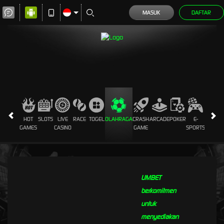
MASUK
DAFTAR
HOT
SLOTS
LIVE
RACE
TOGEL
OLAHRAGA
CRASH
ARCADE
POKER
E-
SABUN
GAMES
CASINO
GAME
SPORTS
AYAM
UMBET
berkomitmen
untuk
menyediakan