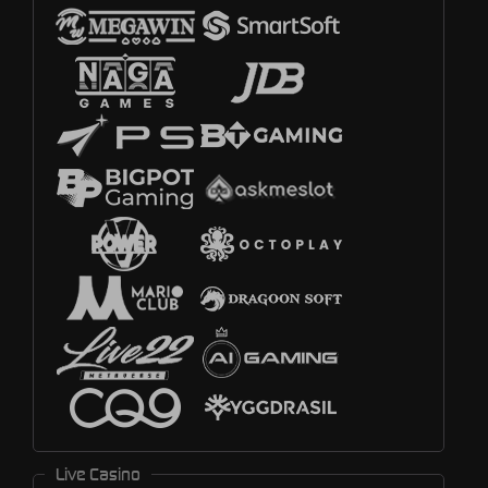
Live Casino