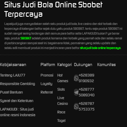
Situs Judi Bola Online Sbobet
Terpercaya
Lapakjudi juga menyediakan salah satu produk judi bola, live casino dan slot terbaik dan
terpercaya di kalangan bettor sejak dulu yaitu produk SBOBET. tentu saja produk SBOBET ini
sudah sangat sering terdengar oleh semua para bettor setia LAPAKJUDI bukan? ya benar
saja, produk
SBOBET
adalah produk ternama dan terbaik yang pernah ada dan selalu ramai
di perbincangkan sampai saat ini. bagaimana tidak, permainan yang selalu update dan
selalu adil membuat produk ini menjadi incaran para bettor
situs judi bola online terpercaya
.
Kebijaksanaan
Platform
Kategori
Dukungan
Komunitas
Tentang LAJU77
Promosi
Hot
+628389
Games
9190932
Responsible Gambling
Loyalty
Slots
+628777
Pusat Bantuan
Referral
5089340
Live
Syarat dan Ketentuan
Casino
+628787
LAPAKJUDI : Situs judi
5753375
Race
online resmi Indonesia
Togel