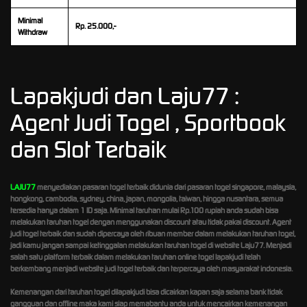
Minimal
Rp. 25.000,-
Withdraw
Lapakjudi dan Laju77 :
Agent Judi Togel , Sportbook
dan Slot Terbaik
LAJU77
menyediakan pasaran togel terbaik didunia dari pasaran togel singapore, malaysia,
hongkong, cambodia, sydney, china, japan, mongolia, taiwan, hingga nusantara, semua
tersedia hanya dalam 1 ID saja. Minimal taruhan mulai Rp.100 rupiah anda sudah bisa
melakukan taruhan togel dengan menggunakan discount atau tidak pakai discount. Agent
judi togel terbaik dan sudah dipercaya oleh ribuan member dalam melakukan taruhan togel,
jadi kamu jangan sampai ketinggalan melakukan taruhan togel di website Laju77. Menjadi
salah satu platform terbaik dalam melakukan taruhan online togel
lapakjudi
telah
berkembang menjadi website judi togel terbaik dan terpercaya oleh masyarakat indonesia.
Kemenangan dari taruhan togel dilapakjudi bisa dicairkan kapan saja selama bank tidak
gangguan dan offline maka kami siap memabantu anda untuk mencairkan kemenangan