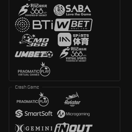
Crash Game