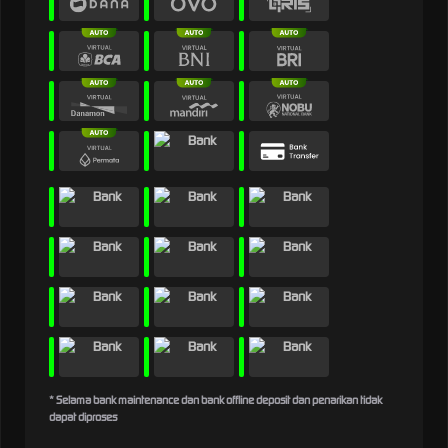
* Selama bank maintenance dan bank offline deposit dan penarikan tidak
dapat diproses