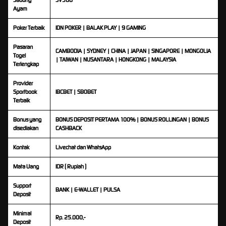
Ayam
Poker Terbaik
IDN POKER | BALAK PLAY | 9 GAMING
Pasaran
CAMBODIA | SYDNEY | CHINA | JAPAN | SINGAPORE | MONGOLIA
Togel
| TAIWAN | NUSANTARA | HONGKONG | MALAYSIA
Terlengkap
Provider
Sportbook
IBCBET | SBOBET
Terbaik
Bonus yang
BONUS DEPOSIT PERTAMA 100% | BONUS ROLLINGAN | BONUS
disediakan
CASHBACK
Kontak
Livechat dan WhatsApp
Mata Uang
IDR ( Rupiah )
Support
BANK | E-WALLET | PULSA
Deposit
Minimal
Rp. 25.000,-
Deposit