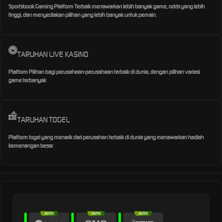
Sportsbook Gaming Platform Terbaik menawarkan lebih banyak game, odds yang lebih
tinggi, dan menyediakan pilihan yang lebih banyak untuk pemain.
TARUHAN LIVE KASINO
Platform Pilihan bagi perusahaan-perusahaan terbaik di dunia, dengan pilihan variasi
game terbanyak
TARUHAN TOGEL
Platform togel yang menarik dari perusahan terbaik di dunia yang menawarkan hadiah
kemenangan besar