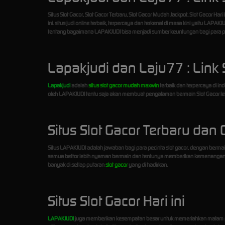
Situs Slot Gacor, Slot Gacor Terbaru, Slot Gacor Mudah Jackpot, Slot Gacor Hari 
ini. situs judi online terbaik, terpercaya dan terkenal di masa kini yaitu LA
tentang bagaimana
LAPAKJUDI
bisa menjadi sumber keuntungan bagi para
Lapakjudi dan Laju77 : Link 
Lapakjudi
adalah
situs slot gacor mudah maxwin
terbaik dan terpercaya di i
oleh LAPAKJUDI tentu saja akan membuat pengalaman bermain Slot Gacor le
Situs Slot Gacor Terbaru dan
Situs LAPAKJUDI adalah jawaban bagi para pecinta slot gacor, dengan berma
semua bettor lebih nyaman bermain dan tentunya memberikan kemenangan se
banyak di setiap putaran
slot gacor
yang di hadirkan.
Situs Slot Gacor Hari ini
LAPAKJUDI
juga memberikan kesempatan besar untuk memeriahkan malam p