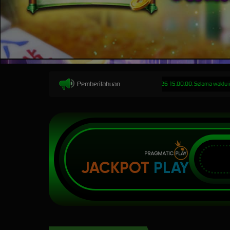
Pemberitahuan
ports pada 30-Jun-2026 dari 15.00.00 sampai 30-Sep-2026 15.00.00. Selama waktu ini, PP Virtu
JACKPOT
PLAY