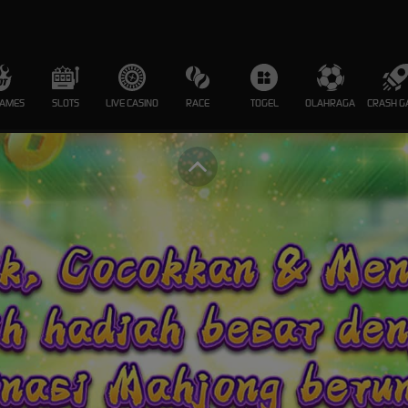
GAMES
SLOTS
LIVE CASINO
RACE
TOGEL
OLAHRAGA
CRASH 