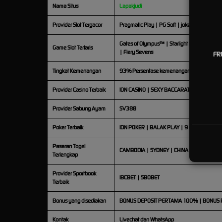
Nama Situs
Lapakjudi
Provider Slot Tergacor
Pragmatic Play | PG Soft | joker | Spadegam
Gates of Olympus™ | Starlight Princess™ | S
Game Slot Terlaris
| Fiery Sevens
FR
Tingkat Kemenangan
93% Persentase kemenangan member
Provider Casino Terbaik
ION CASINO | SEXY BACCARAT | SBOBET CA
Provider Sabung Ayam
SV388
Poker Terbaik
IDN POKER | BALAK PLAY | 9 GAMING
Pasaran Togel
CAMBODIA | SYDNEY | CHINA | JAPAN | S
Terlengkap
Provider Sportbook
IBCBET | SBOBET
Terbaik
Bonus yang disediakan
BONUS DEPOSIT PERTAMA 100% | BONUS 
Kontak
Livechat dan WhatsApp