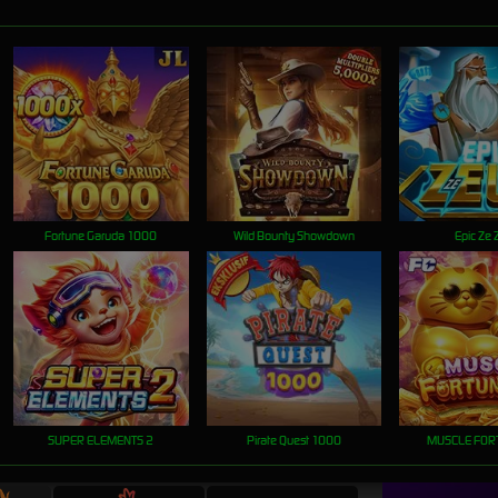
Fortune Garuda 1000
Wild Bounty Showdown
Epic Ze 
SUPER ELEMENTS 2
Pirate Quest 1000
MUSCLE FOR