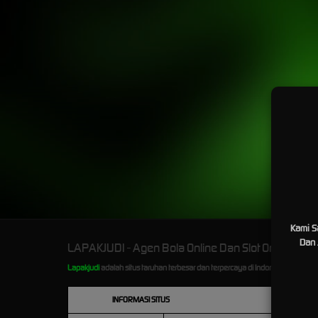
si****g
IDR
456,600.00
Gates of Olympus 1000
pik****7
IDR
443,940.00
Starlight Princess Super Scatter
Kami S
Dan 
LAPAKJUDI - Agen Bola Online Dan Slot Online Ter
Lapakjudi
adalah situs taruhan terbesar dan terpercaya di Indonesia. Dimana
INFORMASI SITUS