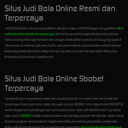
Situs Judi Bola Online Resmi dan
Terpercaya
LAPAKJUDI bukan hanya menyediakan slot gacor saja, LAPAKJUDI juga menyediakan
situs
Judi bola online terbaik dan terpercaya
. jadi untuk para bettor juga bisa bermain judi bola
ketika sedang tidak ingin bermain slot. banyak sekali pilihan produk judi bola yang dapat di
nikmati dan di mainkan oleh para bettor. semua permainan judi bola online adalah fair dan
terpercaya serta adil dalam setiap taruhannya, jadi untuk semua para bettor tidak perlu
khawatir untuk bermain di platform ini.
Situs Judi Bola Online Sbobet
Terpercaya
Lapakjudi juga menyediakan salah satu produk judi bola, live casino dan slot terbaik dan
terpercaya di kalangan bettor sejak dulu yaitu produk SBOBET. tentu saja produk SBOBET ini
sudah sangat sering terdengar oleh semua para bettor setia LAPAKJUDI bukan? ya benar
saja, produk
SBOBET
adalah produk ternama dan terbaik yang pernah ada dan selalu ramai
di perbincangkan sampai saat ini. bagaimana tidak, permainan yang selalu update dan
selalu adil membuat produk ini menjadi incaran para bettor
situs judi bola online terpercaya
.