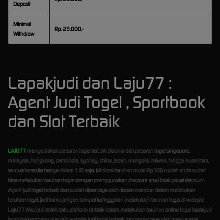
Deposit
Minimal
Rp. 25.000,-
Withdraw
Lapakjudi dan Laju77 :
Agent Judi Togel , Sportbook
dan Slot Terbaik
LAJU77
menyediakan pasaran togel terbaik didunia dari pasaran togel singapore,
malaysia, hongkong, cambodia, sydney, china, japan, mongolia, taiwan, hingga nusantara,
semua tersedia hanya dalam 1 ID saja. Minimal taruhan mulai Rp.100 rupiah anda sudah
bisa melakukan taruhan togel dengan menggunakan discount atau tidak pakai discount.
Agent judi togel terbaik dan sudah dipercaya oleh ribuan member dalam melakukan
taruhan togel, jadi kamu jangan sampai ketinggalan melakukan taruhan togel di website
Laju77. Menjadi salah satu platform terbaik dalam melakukan taruhan online togel
lapakjudi
telah berkembang menjadi website judi togel terbaik dan terpercaya oleh masyarakat