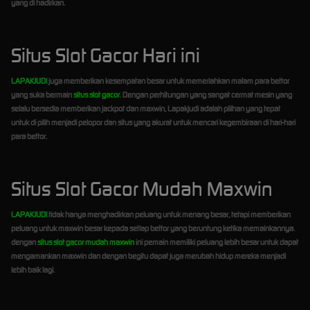
yang di hadirkan.
Situs Slot Gacor Hari ini
LAPAKJUDI
juga memberikan kesempatan besar untuk memeriahkan malam para bettor
yang suka bermain
situs slot gacor
. Dengan perhitungan yang sangat cermat mesin yang
selalu bersedia memberikan jackpot dan maxwin, Lapakjudi adalah pilihan yang tepat
untuk di pilih menjadi pelopor dan situs yang akurat untuk mencari kegembiraan di hari-hari
para bettor.
Situs Slot Gacor Mudah Maxwin
LAPAKJUDI
tidak hanya menghadirkan peluang untuk menang besar, tetapi memberikan
peluang untuk maxwin besar kepada setiap bettor yang beruntung ketika memainkannya.
dengan
situs slot gacor mudah maxwin
ini pemain memiliki peluang lebih besar untuk dapat
mengamankan maxwin dan dengan begitu dapat juga merubah hidup mereka menjadi
lebih baik lagi.