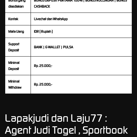
Bonus yang
BONUS DEPOSIT PERTAMA 100% | BONUS ROLLINGAN | BONUS
disediakan
CASHBACK
Kontak
Livechat dan WhatsApp
Mata Uang
IDR ( Rupiah )
Support
BANK | E-WALLET | PULSA
Deposit
Minimal
Rp. 25.000,-
Deposit
Minimal
Rp. 25.000,-
Withdraw
Lapakjudi dan Laju77 :
Agent Judi Togel , Sportbook