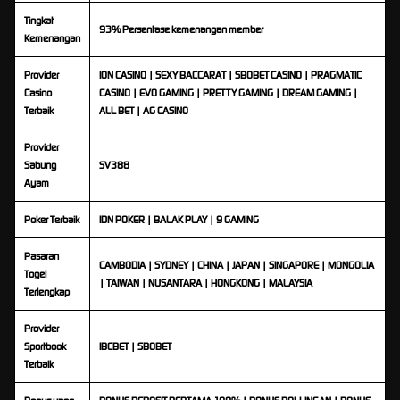
Tingkat
93% Persentase kemenangan member
Kemenangan
Provider
ION CASINO | SEXY BACCARAT | SBOBET CASINO | PRAGMATIC
Casino
CASINO | EVO GAMING | PRETTY GAMING | DREAM GAMING |
Terbaik
ALL BET | AG CASINO
Provider
Sabung
SV388
Ayam
Poker Terbaik
IDN POKER | BALAK PLAY | 9 GAMING
Pasaran
CAMBODIA | SYDNEY | CHINA | JAPAN | SINGAPORE | MONGOLIA
Togel
| TAIWAN | NUSANTARA | HONGKONG | MALAYSIA
Terlengkap
Provider
Sportbook
IBCBET | SBOBET
Terbaik