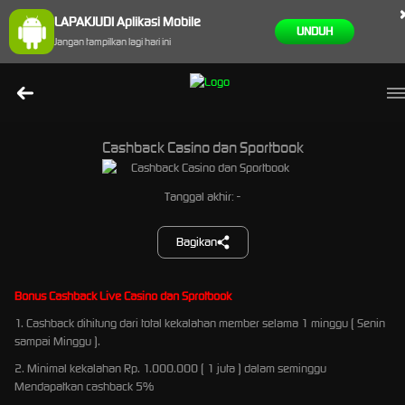
LAPAKJUDI Aplikasi Mobile
UNDUH
Jangan tampilkan lagi hari ini
Cashback Casino dan Sportbook
Tanggal akhir: -
Bagikan
Bonus Cashback Live Casino dan Sprotbook
1. Cashback dihitung dari total kekalahan member selama 1 minggu ( Senin
sampai Minggu ).
2. Minimal kekalahan Rp. 1.000.000 ( 1 juta ) dalam seminggu
Mendapatkan cashback 5%